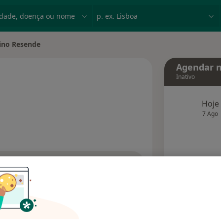
dade, doença ou nome
p. ex. Lisboa
lino Resende
ade
Agendar n
Inativo
bre as especializações
Hoje
7 Ago
agend
Solicite um atendimento
Consultórios
Opiniões (1)