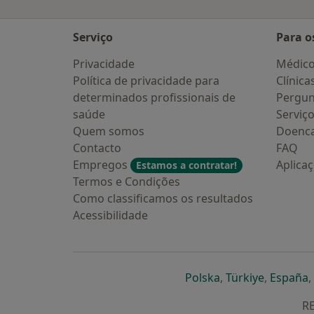
Serviço
Para o
Privacidade
Médic
Política de privacidade para
Clínica
determinados profissionais de
Pergun
saúde
Serviç
Quem somos
Doenc
Contacto
FAQ
Empregos
Aplica
Estamos a contratar!
Termos e Condições
Como classificamos os resultados
Acessibilidade
abre num novo s
abre num
a
Polska
,
Türkiye
,
España
,
RE