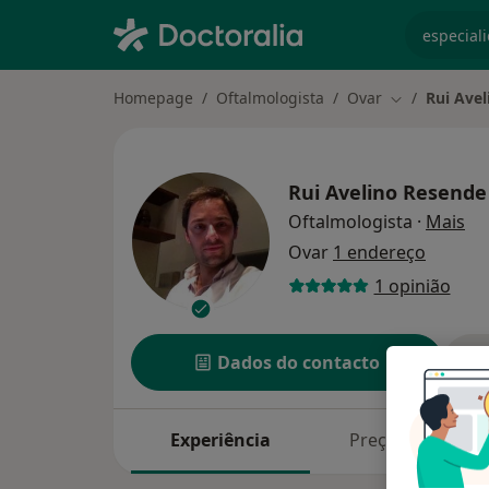
especiali
Homepage
Oftalmologista
Ovar
Rui Ave
Mudar de cid
Rui Avelino Resende
so
Oftalmologista
·
Mais
Ovar
1 endereço
1 opinião
Dados do contacto
Experiência
Preços