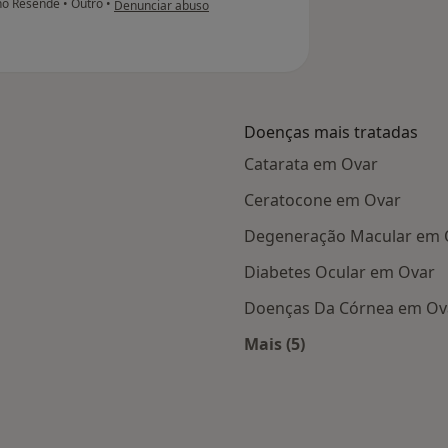
lino Resende
•
Outro
•
Denunciar abuso
Doenças mais tratadas
Catarata em Ovar
Ceratocone em Ovar
Degeneração Macular em 
Diabetes Ocular em Ovar
Doenças Da Córnea em Ov
Mais (5)
 Ovar
Mais na categoria: D