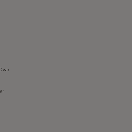
Ovar
ar
oenças mais tratadas