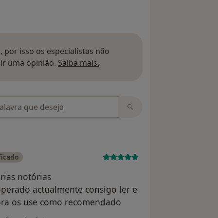
 por isso os especialistas não
Saber mais sobre pareceres
ir uma opinião.
Saiba mais.
m opiniões
ficado
rias notórias
 operado actualmente consigo ler e
ora os use como recomendado
na opinião do utilizador João Macara