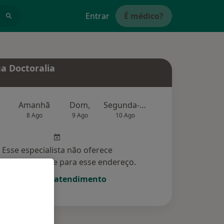
Entrar
É médico?
a Doctoralia
Amanhã
Dom,
Segunda-feira
Ter,
Qu
8 Ago
9 Ago
10 Ago
11 Ago
12 Ag
Esse especialista não oferece
amento online para esse endereço.
Solicite um atendimento