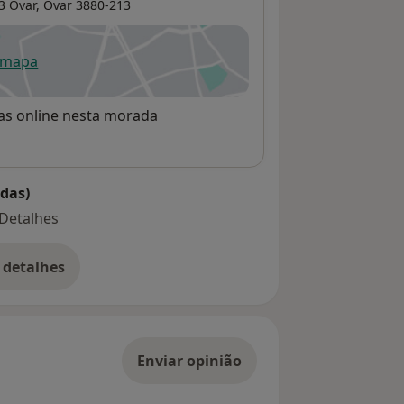
3 Ovar,
Ovar
3880-213
 mapa
re num novo separador
rvas online nesta morada
das)
Detalhes
 detalhes
bre o endereço
Enviar opinião