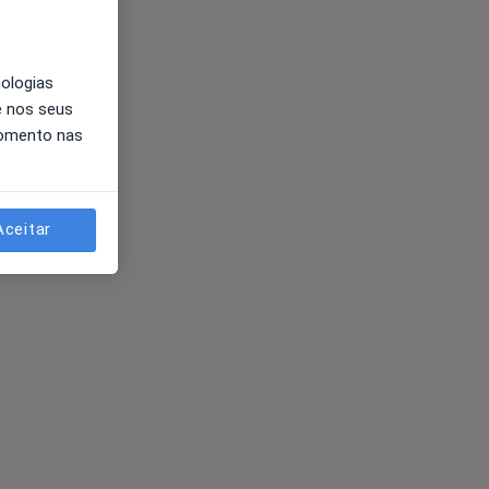
nologias
e nos seus
momento nas
Aceitar