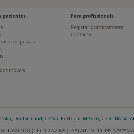
s pacientes
Para profissionais
os
Registar gratuitamente
s
Contacto
tas e respostas
os
as
ções móveis
eparador
 novo separador
bre num novo separador
abre num novo separador
abre num novo separador
abre num novo separador
abre num novo separa
abre num novo
abre num
ab
Italia
,
Deutschland
,
Česko
,
Portugal
,
México
,
Chile
,
Brasil
,
A
GULAMENTO (UE) 2022/2065 (DSA) art. 24: 15.395.179 “AM