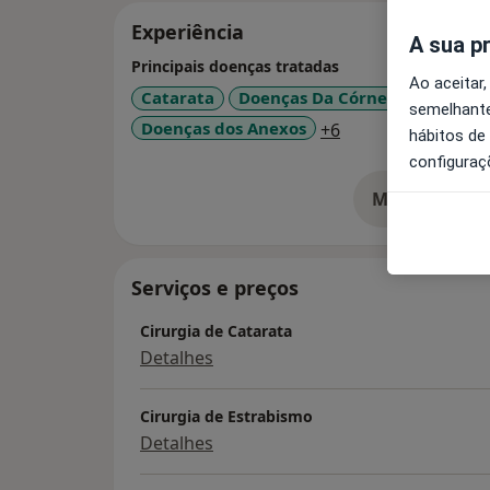
Experiência
A sua p
Principais doenças tratadas
Ao aceitar,
Catarata
Doenças Da Córnea
Doenças 
semelhante
a11y_sr_more_dis
Doenças dos Anexos
+6
hábitos de
configuraç
Mostrar mais
so
Serviços e preços
Cirurgia de Catarata
Detalhes
Cirurgia de Estrabismo
Detalhes