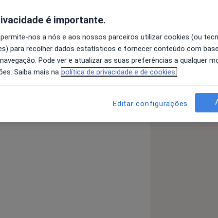
rivacidade é importante.
 permite-nos a nós e aos nossos parceiros utilizar cookies (ou tec
Da Íris
Doenças Do Nervo Óptico
s) para recolher dados estatísticos e fornecer conteúdo com bas
eases
 navegação. Pode ver e atualizar as suas preferências a qualquer 
ões. Saiba mais na
política de privacidade e de cookies.
 detalhes
bre a experiência
Editar configurações