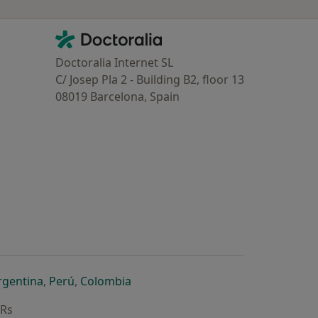
Contacto
Doctoralia - Homepage
Doctoralia Internet SL
C/ Josep Pla 2 - Building B2, floor 13
08019 Barcelona, Spain
dor
 separador
 novo separador
re num novo separador
abre num novo separador
abre num novo separador
abre num novo separador
rgentina
,
Perú
,
Colombia
ARs