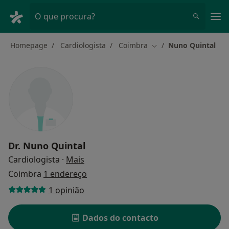
Men
O que procura?
Homepage
Cardiologista
Coimbra
Nuno Quintal
Mudar de cidade
Dr.
Nuno Quintal
sobre as especializações
Cardiologista
·
Mais
Coimbra
1 endereço
1 opinião
Dados do contacto