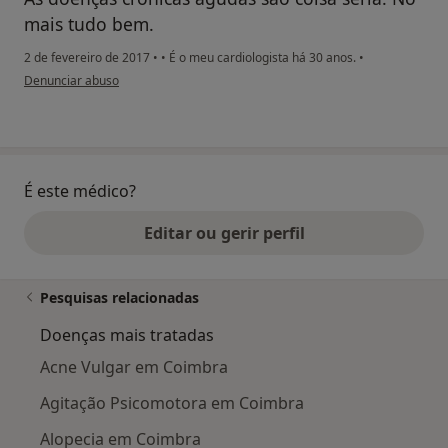
mais tudo bem.
2 de fevereiro de 2017
•
•
É o meu cardiologista há 30 anos.
•
na opinião do utilizador Conta eliminada
Denunciar abuso
É este médico?
Editar ou gerir perfil
Pesquisas relacionadas
Doenças mais tratadas
Acne Vulgar em Coimbra
Agitação Psicomotora em Coimbra
Alopecia em Coimbra