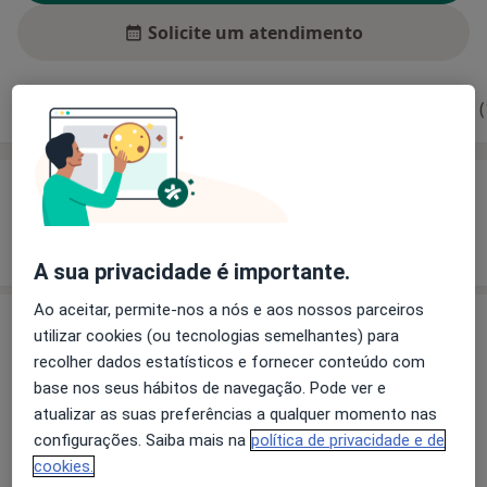
Solicite um atendimento
Experiência
Preços
Consultórios
Opiniões (
Experiência
Mostrar mais detalhes
sobre a experiência
A sua privacidade é importante.
Ao aceitar, permite-nos a nós e aos nossos parceiros
Preços
utilizar cookies (ou tecnologias semelhantes) para
recolher dados estatísticos e fornecer conteúdo com
Sem informação sobre serviços e preços
base nos seus hábitos de navegação. Pode ver e
Este especialista ainda não adicionou nenhuma
atualizar as suas preferências a qualquer momento nas
informação sobre serviços
configurações. Saiba mais na
política de privacidade e de
cookies.