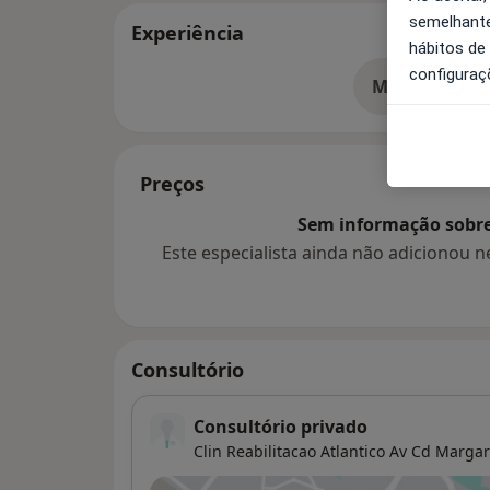
semelhante
Experiência
hábitos de
configuraç
Mostrar mais
so
Preços
Sem informação sobre 
Este especialista ainda não adicionou
Consultório
Consultório privado
Clin Reabilitacao Atlantico Av Cd Margar