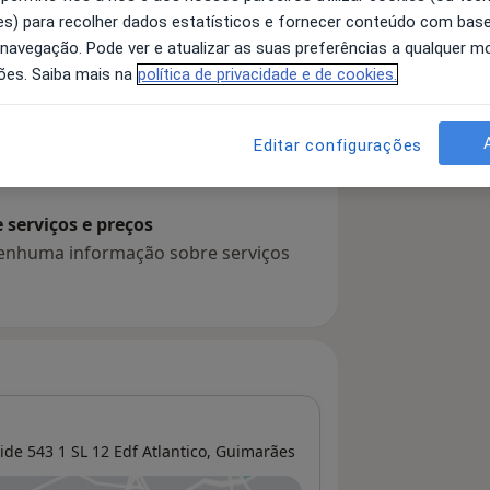
s) para recolher dados estatísticos e fornecer conteúdo com bas
 navegação. Pode ver e atualizar as suas preferências a qualquer 
ões. Saiba mais na
política de privacidade e de cookies.
 detalhes
bre a experiência
Editar configurações
serviços e preços
 nenhuma informação sobre serviços
ide 543 1 SL 12 Edf Atlantico,
Guimarães