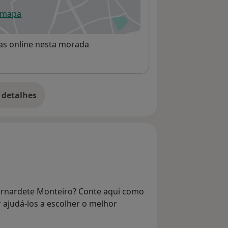
 mapa
re num novo separador
rvas online nesta morada
 detalhes
bre o endereço
ernardete Monteiro? Conte aqui como
r ajudá-los a escolher o melhor