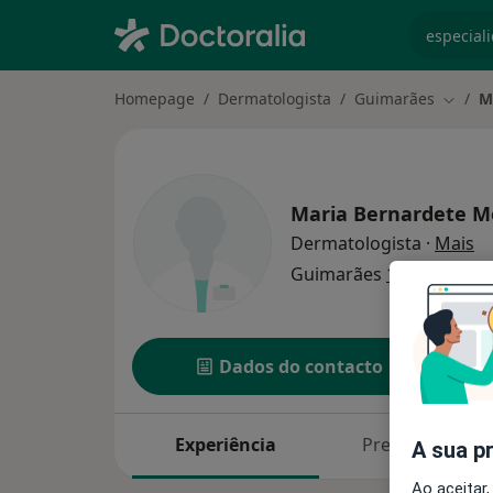
especiali
Homepage
Dermatologista
Guimarães
M
Mudar 
Maria Bernardete M
so
Dermatologista
·
Mais
Guimarães
1 endereço
Dados do contacto
Experiência
Preços
A sua p
Ao aceitar,