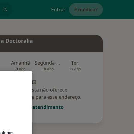
Entrar
É médico?
a Doctoralia
Amanhã
Segunda-feira
Ter,
Qua
Qui,
9 Ago
10 Ago
11 Ago
12 Ago
13 Ag
Esse especialista não oferece
amento online para esse endereço.
Solicite um atendimento
nologias