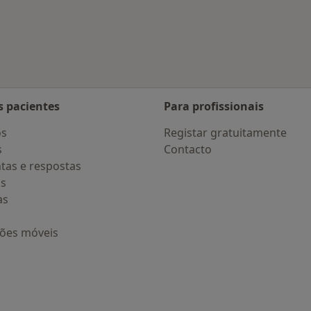
s Guimarães
s pacientes
Para profissionais
os
Registar gratuitamente
s
Contacto
tas e respostas
os
as
ções móveis