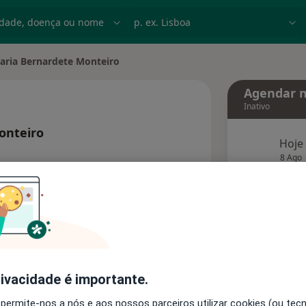
dade, doença ou nome
p. ex. Lisboa
aria Bernardete Monteiro
de cidade
Agendar n
Inativo
onteiro
Hoje
bre as especializações
8 Ago
agend
Solicite um atendimento
Consultórios
Opiniões
rivacidade é importante.
 permite-nos a nós e aos nossos parceiros utilizar cookies (ou tec