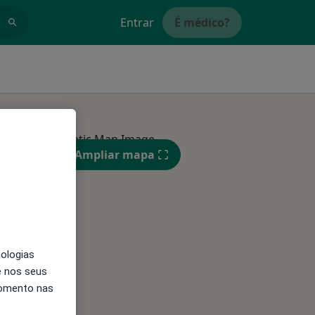
Entrar
É médico?
sultados
Ampliar mapa
Segunda-feira
Ter,
Qua
Qui,
11 Ago
12 Ago
13 Ago
nologias
e nos seus
momento nas