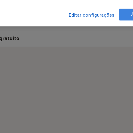
Solicite um atendimento
Morada 4
Morada 5
Editar configurações
s
•
Mapa
 gratuito