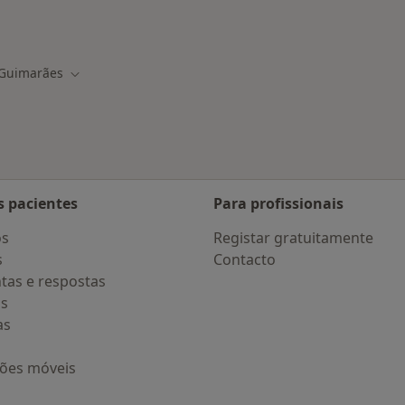
Guimarães
r de cidade
Mudar de cidade
s pacientes
Para profissionais
os
Registar gratuitamente
s
Contacto
tas e respostas
os
as
ções móveis