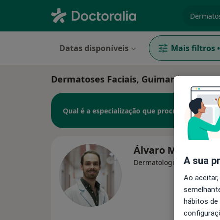
especiali
Datas disponíveis
Mais filtros
•
Dermatoses Faciais, Guimarães
Qual é a especialização que procura?
Álvaro Machado
A sua p
Dermatologista
Ao aceitar,
semelhante
hábitos de
configuraç