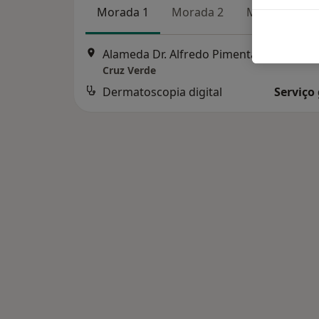
Morada 1
Morada 2
Morada 3
Alameda Dr. Alfredo Pimenta, Guimarãe
Cruz Verde
Dermatoscopia digital
Serviço