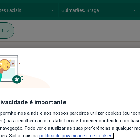
dade, doença ou nome
p. ex. Lisboa
1
Como classificamos os re
Hoje
Amanhã
Dom,
rivacidade é importante.
7 Ago
8 Ago
9 Ago
10 Ago
 permite-nos a nós e aos nossos parceiros utilizar cookies (ou tec
s) para recolher dados estatísticos e fornecer conteúdo com bas
O agendamento online não está
 navegação. Pode ver e atualizar as suas preferências a qualquer 
disponível
ões. Saiba mais na
política de privacidade e de cookies.