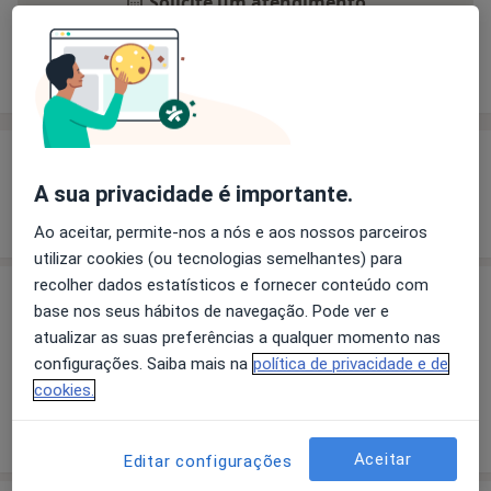
Solicite um atendimento
Experiência
Preços
Consultórios
Opiniões
Experiência
A sua privacidade é importante.
Mostrar mais detalhes
sobre a experiência
Ao aceitar, permite-nos a nós e aos nossos parceiros
utilizar cookies (ou tecnologias semelhantes) para
recolher dados estatísticos e fornecer conteúdo com
Preços
base nos seus hábitos de navegação. Pode ver e
atualizar as suas preferências a qualquer momento nas
Sem informação sobre serviços e preços
configurações. Saiba mais na
política de privacidade e de
Este especialista ainda não adicionou nenhuma
cookies.
informação sobre serviços
Aceitar
Editar configurações