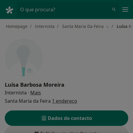
Men
O que procura?
Homepage
Internista
Santa Maria Da Feira
Luísa B
Mudar de cid
Luísa Barbosa Moreira
sobre as especializações
Internista
·
Mais
Santa Maria da Feira
1 endereço
Dados do contacto