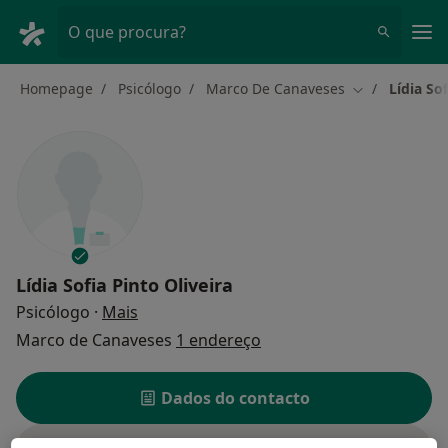
Men
O que procura?
Homepage
Psicólogo
Marco De Canaveses
Lídia Sof
Mudar de cid
Lídia Sofia Pinto Oliveira
sobre as especializações
Psicólogo
·
Mais
Marco de Canaveses
1 endereço
Dados do contacto