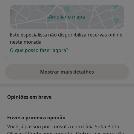
Ampliar o mapa
abre num novo separador
Disponibilidade
Este especialista não disponibiliza reservas online
nesta morada
O que posso fazer agora?
Mostrar mais detalhes
sobre o endereço
Opiniões em breve
Envie a primeira opinião
Você já passou por consulta com Lídia Sofia Pinto
Oliveira? Conte aqui como foi. Outros pacientes vão