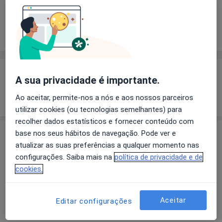
Solicite um atendimento
Experiência
Preços
Consultórios
Opiniões
Experiência
A sua privacidade é importante.
Mostrar mais detalhes
Ao aceitar, permite-nos a nós e aos nossos parceiros
sobre a experiência
utilizar cookies (ou tecnologias semelhantes) para
recolher dados estatísticos e fornecer conteúdo com
Serviços e preços
base nos seus hábitos de navegação. Pode ver e
atualizar as suas preferências a qualquer momento nas
Primeira consulta Psicologia
configurações. Saiba mais na
política de privacidade e de
40 €
Detalhes
cookies.
Avaliação Psicológica
Aceitar
Editar configurações
35 €
Detalhes