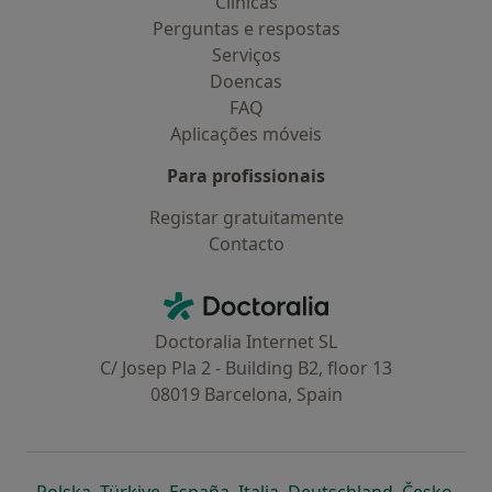
Clínicas
Perguntas e respostas
Serviços
Doencas
FAQ
Aplicações móveis
Para profissionais
Registar gratuitamente
Contacto
Contacto
Doctoralia - Homepage
Doctoralia Internet SL
C/ Josep Pla 2 - Building B2, floor 13
08019 Barcelona, Spain
abre num novo separador
abre num novo separador
abre num novo separador
abre num novo separado
abre num n
abre