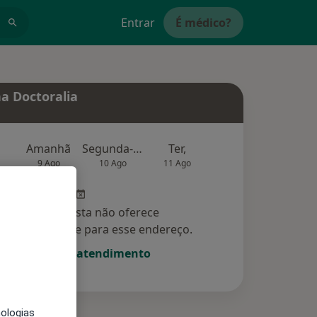
Entrar
É médico?
a Doctoralia
Amanhã
Segunda-feira
Ter,
Qua
Qui,
9 Ago
10 Ago
11 Ago
12 Ago
13 Ag
Esse especialista não oferece
amento online para esse endereço.
Solicite um atendimento
nologias