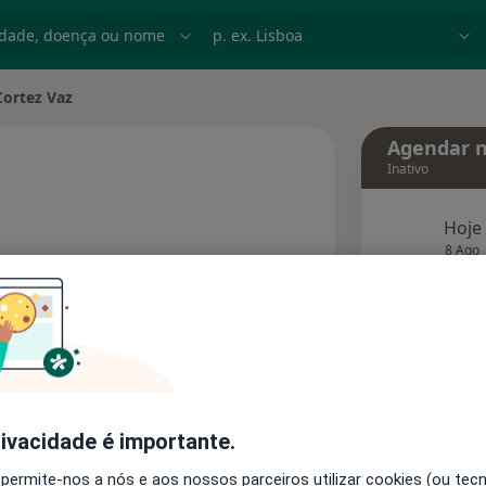
dade, doença ou nome
p. ex. Lisboa
Cortez Vaz
cidade
Agendar n
Inativo
Hoje
e as especializações
8 Ago
agend
Solicite um atendimento
Consultórios
Opiniões
rivacidade é importante.
 permite-nos a nós e aos nossos parceiros utilizar cookies (ou tec