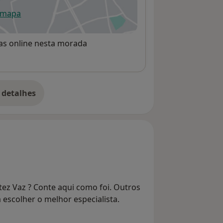
 mapa
re num novo separador
rvas online nesta morada
 detalhes
bre o endereço
tez Vaz ? Conte aqui como foi. Outros
 escolher o melhor especialista.