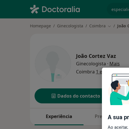
especiali
Homepage
Ginecologista
Coimbra
João 
Mudar de 
João Cortez Vaz
sobr
Ginecologista
·
Mais
Coimbra
1 endereço
Dados do contacto
Experiência
Preços
A sua p
Ao aceitar,