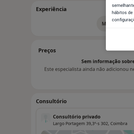
semelhante
Experiência
hábitos de
configuraç
Mostrar mais
so
Preços
Sem informação sobre 
Este especialista ainda não adicionou
Consultório
Consultório privado
Largo Portagem 39,3º-s 302,
Coimbra