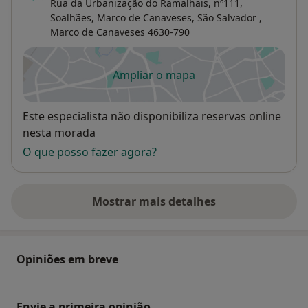
Rua da Urbanização do Ramalhais, nº111,
Soalhães, Marco de Canaveses,
São Salvador
,
Marco de Canaveses
4630-790
Ampliar o mapa
abre num novo separador
Disponibilidade
Este especialista não disponibiliza reservas online
nesta morada
O que posso fazer agora?
Mostrar mais detalhes
sobre o endereço
Opiniões em breve
Envie a primeira opinião