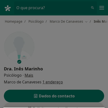
Men
O que procura?
Homepage
Psicólogo
Marco De Canaveses
Inês Ma
Mudar de cid
Dra.
Inês Marinho
sobre as especializações
Psicólogo
·
Mais
Marco de Canaveses
1 endereço
Dados do contacto