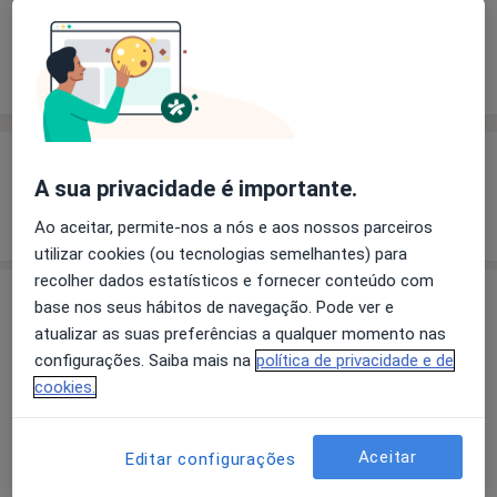
Solicite um atendimento
Experiência
Preços
Consultórios
Opiniões
Experiência
A sua privacidade é importante.
Mostrar mais detalhes
sobre a experiência
Ao aceitar, permite-nos a nós e aos nossos parceiros
utilizar cookies (ou tecnologias semelhantes) para
recolher dados estatísticos e fornecer conteúdo com
Serviços e preços
base nos seus hábitos de navegação. Pode ver e
atualizar as suas preferências a qualquer momento nas
Consulta online
configurações. Saiba mais na
política de privacidade e de
Desde 35 €
Detalhes
cookies.
Primeira consulta Psicologia
Desde 0 €
Detalhes
Aceitar
Editar configurações