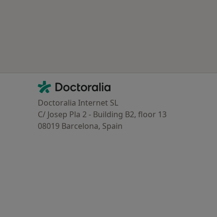
oenças mais tratadas
Contacto
Doctoralia - Homepage
Doctoralia Internet SL
C/ Josep Pla 2 - Building B2, floor 13
08019 Barcelona, Spain