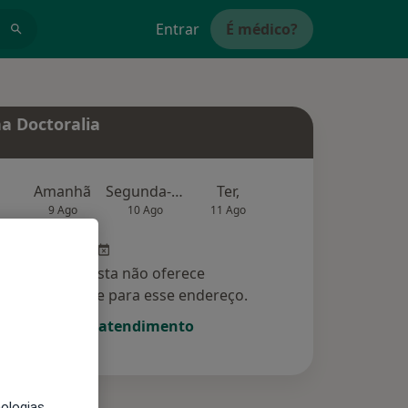
Entrar
É médico?
a Doctoralia
Amanhã
Segunda-feira
Ter,
Qua
Qui,
9 Ago
10 Ago
11 Ago
12 Ago
13 Ag
Esse especialista não oferece
amento online para esse endereço.
Solicite um atendimento
nologias