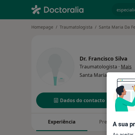
especiali
Homepage
Traumatologista
Santa Maria Da Fe
Dr.
Francisco Silva
s
Traumatologista
·
Mais
Santa Maria da Feira
1 
Dados do contacto
Experiência
Preços
A sua p
Ao aceitar,