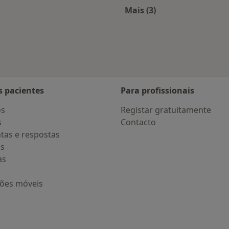
Santa Maria da Feira
Mais (3)
Mais na categoria: D
s pacientes
Para profissionais
os
Registar gratuitamente
s
Contacto
tas e respostas
os
as
ções móveis