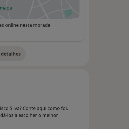
 mapa
re num novo separador
rvas online nesta morada
 detalhes
bre o endereço
sco Silva? Conte aqui como foi.
dá-los a escolher o melhor