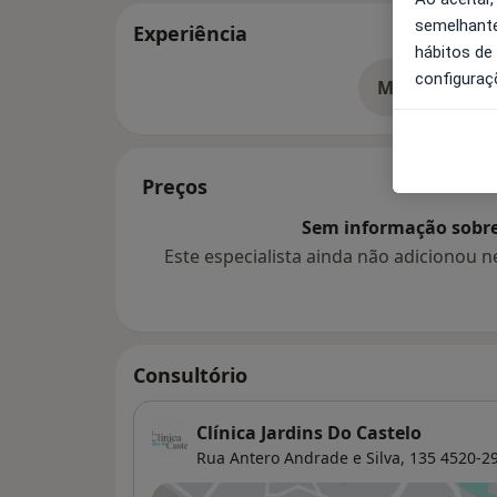
semelhante
Experiência
hábitos de
configuraç
Mostrar mais
so
Preços
Sem informação sobre 
Este especialista ainda não adicionou
Consultório
Clínica Jardins Do Castelo
Rua Antero Andrade e Silva, 135 4520-29