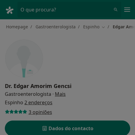
Men
O que procura?
Homepage
Gastroenterologista
Espinho
Edgar Amo
Mudar de cidad
Dr.
Edgar Amorim Gencsi
sobre as especializações
Gastroenterologista
·
Mais
Espinho
2 endereços
3 opiniões
Dados do contacto