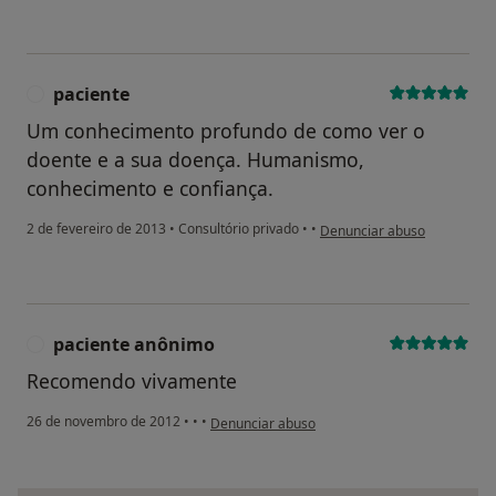
paciente
P
Um conhecimento profundo de como ver o
doente e a sua doença. Humanismo,
conhecimento e confiança.
na opinião do utilizador paci
2 de fevereiro de 2013
•
Consultório privado
•
•
Denunciar abuso
paciente anônimo
P
Recomendo vivamente
na opinião do utilizador paciente anônimo
26 de novembro de 2012
•
•
•
Denunciar abuso