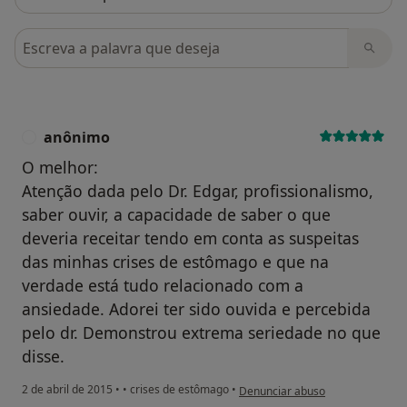
Pesquisar em opiniões
anônimo
A
O melhor:
Atenção dada pelo Dr. Edgar, profissionalismo,
saber ouvir, a capacidade de saber o que
deveria receitar tendo em conta as suspeitas
das minhas crises de estômago e que na
verdade está tudo relacionado com a
ansiedade. Adorei ter sido ouvida e percebida
pelo dr. Demonstrou extrema seriedade no que
disse.
na opinião do utilizador anônimo
2 de abril de 2015
•
•
crises de estômago
•
Denunciar abuso