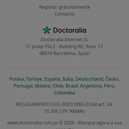
Registar gratuitamente
Contacto
Contacto
Doctoralia - Homepage
Doctoralia Internet SL
C/ Josep Pla 2 - Building B2, floor 13
08019 Barcelona, Spain
abre num novo separador
abre num novo separador
abre num novo separador
abre num novo separado
abre num n
abre
Polska
,
Türkiye
,
España
,
Italia
,
Deutschland
,
Česko
,
abre num novo separador
abre num novo separador
abre num novo separador
abre num novo separa
abre num no
abre n
Portugal
,
México
,
Chile
,
Brasil
,
Argentina
,
Perú
,
abre num novo separad
Colombia
REGULAMENTO (UE) 2022/2065 (DSA) art. 24:
15.395.179 “AMARs
www.doctoralia.com.pt © 2026 - Marque agora a sua