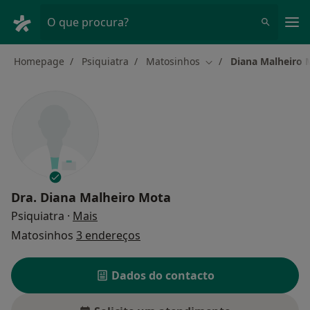
Men
O que procura?
Homepage
Psiquiatra
Matosinhos
Diana Malheiro 
Mudar de cidade
Dra.
Diana Malheiro Mota
sobre as especializações
Psiquiatra
·
Mais
Matosinhos
3 endereços
Dados do contacto