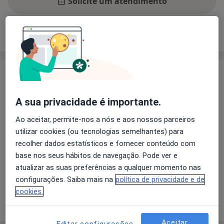
Solicite um atendimento
Experiência
Preços
Consultórios
Opiniões
Experiência
Licenciada em Medicina pelos Instituto de Ciências
A sua privacidade é importante.
Biomédicas Abel Salazar
Mestrado Integrado em Perturbação de Luto
Ao aceitar, permite-nos a nós e aos nossos parceiros
Prolongado
utilizar cookies (ou tecnologias semelhantes) para
Assistente Hospitalar de Psiquiatria
recolher dados estatísticos e fornecer conteúdo com
Pós graduada em Terapias Cognitivo-
base nos seus hábitos de navegação. Pode ver e
comportamentais e de terceira geração
atualizar as suas preferências a qualquer momento nas
Sobre mim
mais
configurações. Saiba mais na
política de privacidade e de
Áreas de especialização:
cookies.
- Perturbações depressivas e de ansiedade
Mostrar mais detalhes
sobre a experiência
- Perturbações Aditivas (dependências de drogas,
álcool ou outras)
Aceitar
Editar configurações