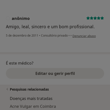
anônimo
A
Amigo, leal, sincero e um bom profissional.
na opinião do utilizador an
5 de dezembro de 2011
•
Consultório privado
•
•
Denunciar abuso
É este médico?
Editar ou gerir perfil
Pesquisas relacionadas
Doenças mais tratadas
Acne Vulgar em Coimbra