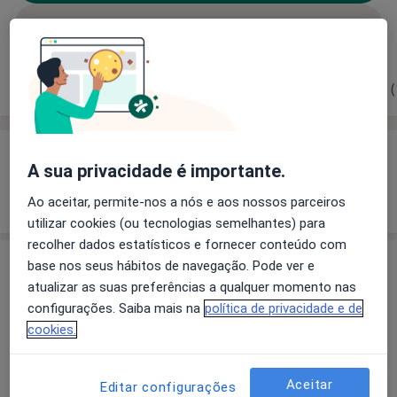
Solicite um atendimento
Experiência
Preços
Consultórios
Opiniões (
Experiência
A sua privacidade é importante.
Mostrar mais detalhes
Ao aceitar, permite-nos a nós e aos nossos parceiros
sobre a experiência
utilizar cookies (ou tecnologias semelhantes) para
recolher dados estatísticos e fornecer conteúdo com
base nos seus hábitos de navegação. Pode ver e
Preços
atualizar as suas preferências a qualquer momento nas
Sem informação sobre serviços e preços
configurações. Saiba mais na
política de privacidade e de
Este especialista ainda não adicionou nenhuma
cookies.
informação sobre serviços
Aceitar
Editar configurações