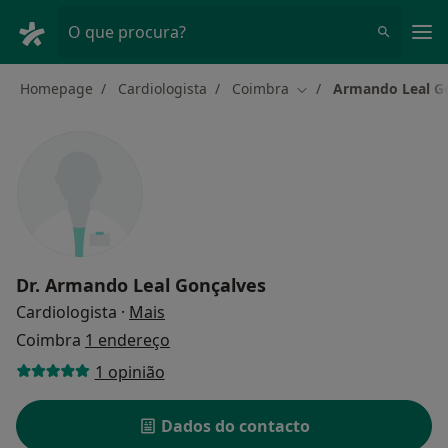
Men
O que procura?
Homepage
Cardiologista
Coimbra
Armando Leal G
Mudar de cidade
Dr.
Armando Leal Gonçalves
sobre as especializações
Cardiologista
·
Mais
Coimbra
1 endereço
1 opinião
Dados do contacto