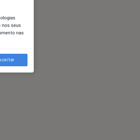
nologias
e nos seus
momento nas
Aceitar