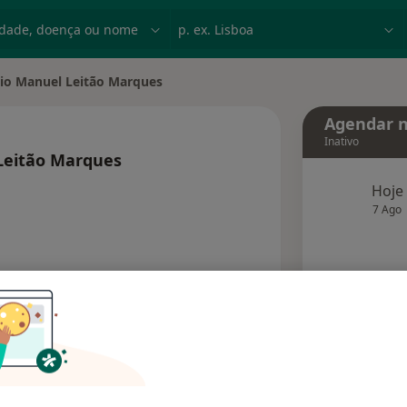
dade, doença ou nome
p. ex. Lisboa
io Manuel Leitão Marques
idade
Agendar n
Inativo
Leitão Marques
e as especializações
Hoje
7 Ago
agend
Solicite um atendimento
Consultórios
Opiniões (2)