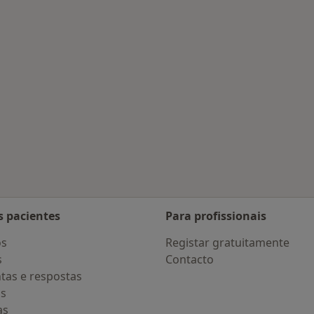
tadas
s pacientes
Para profissionais
os
Registar gratuitamente
s
Contacto
tas e respostas
os
as