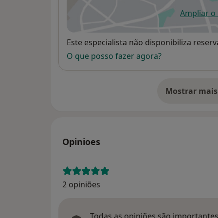
Ampliar o
ab
Disponibilidade
Este especialista não disponibiliza rese
O que posso fazer agora?
Mostrar mais
so
Opinioes
2 opiniões
Todas as opiniões são importantes,