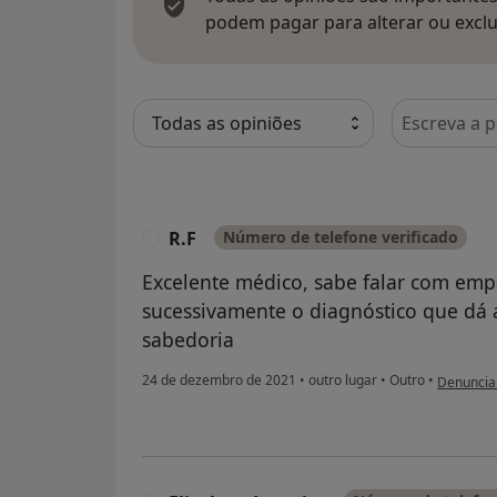
podem pagar para alterar ou exclu
Pesquisar e
R.F
Número de telefone verificado
R
Excelente médico, sabe falar com empa
sucessivamente o diagnóstico que dá 
sabedoria
na opinião
24 de dezembro de 2021
•
outro lugar
•
Outro
•
Denuncia