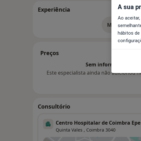
A sua p
Experiência
Ao aceitar,
Mostrar mais
semelhante
so
hábitos de
configuraç
Preços
Sem informação sobre 
Este especialista ainda não adicionou
Consultório
Centro Hospitalar de Coimbra Epe
Quinta Vales ,
Coimbra
3040