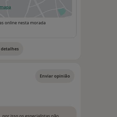
 mapa
re num novo separador
rvas online nesta morada
 detalhes
bre o endereço
Enviar opinião
 por isso os especialistas não