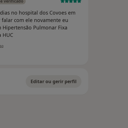
e verificado
dias no hospital dos Covoes em
r falar com ele novamente eu
 Hipertensão Pulmonar Fixa
da HUC
tilizador Elisabete Lameiro
so
Editar ou gerir perfil