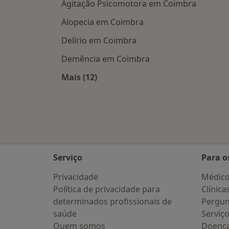
Agitação Psicomotora em Coimbra
Alopecia em Coimbra
Delírio em Coimbra
Demência em Coimbra
Mais (12)
Mais na categoria: Doenças mais tra
Serviço
Para o
Privacidade
Médic
Política de privacidade para
Clínica
determinados profissionais de
Pergun
saúde
Serviç
Quem somos
Doenc