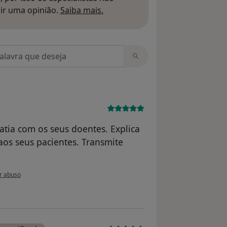
Saber mais sobre pareceres
ir uma opinião.
Saiba mais.
m opiniões
tia com os seus doentes. Explica
aos seus pacientes. Transmite
 do utilizador R.F
r abuso