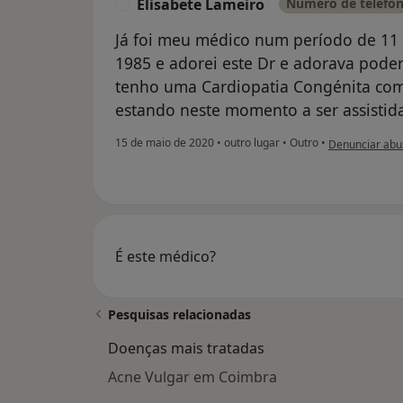
Elisabete Lameiro
Número de telefon
E
Já foi meu médico num período de 11 
1985 e adorei este Dr e adorava pode
tenho uma Cardiopatia Congénita com
estando neste momento a ser assisti
na opinião do u
15 de maio de 2020
•
outro lugar
•
Outro
•
Denunciar abu
É este médico?
Pesquisas relacionadas
Doenças mais tratadas
Acne Vulgar em Coimbra