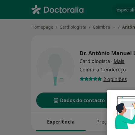
especiali
Homepage
Cardiologista
Coimbra
Antón
Mudar de c
Dr.
António Manuel 
sobr
Cardiologista
·
Mais
Coimbra
1 endereço
2 opiniões
Dados do contacto
Experiência
Preços