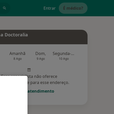
Entrar
É médico?
a Doctoralia
Amanhã
Dom,
Segunda-feira
Ter,
Qu
8 Ago
9 Ago
10 Ago
11 Ago
12 Ag
Esse especialista não oferece
amento online para esse endereço.
Solicite um atendimento