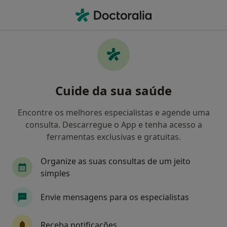
Men
Cirurgião Plástico • Matosinhos, Porto
Filters
Mapa
Cirurgiões plásticos em Matosinhos
Cuide da sua saúde
Como classificamos os resultados
Encontre os melhores especialistas e agende uma
consulta. Descarregue o App e tenha acesso a
ferramentas exclusivas e gratuitas.
Organize as suas consultas de um jeito
simples
Envie mensagens para os especialistas
Prof. António Costa Ferreira
Cirurgião plástico
Receba notificações