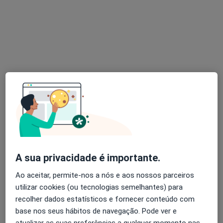
Medicina Do Trabalho E Prevenção
Ocupacional
Cirurgião plástico, Acupuntor, Especialista em análises
·
Mais
clínicas
Rua da Alegria 857, Porto
•
Mapa
GP Médicos - Gagliardini & Patrício Lda - Medicina Do Trabalho E Prevenção Ocupacional
Nenhum profissional neste centro médico tem consultas disponíveis
Mostrar perfil
A sua privacidade é importante.
Ao aceitar, permite-nos a nós e aos nossos parceiros
utilizar cookies (ou tecnologias semelhantes) para
recolher dados estatísticos e fornecer conteúdo com
base nos seus hábitos de navegação. Pode ver e
Prof.ª Dr.ª Marisa Marques