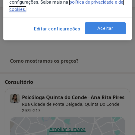
configurações. Saiba mais na
política de privacidade e de
cookies.
Serviços e preços
Aceitar
Editar configurações
Primeira consulta Psicologia
Detalhes
Como mostramos os preços?
Consultório
Psicóloga Quinta do Conde - Ana Rita Pires
Rua Cidade de Ponta Delgada,
Quinta Do Conde
2975-217
Ampliar o mapa
abre num novo separador