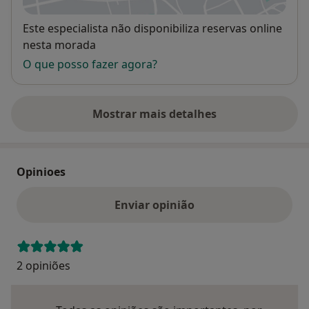
Disponibilidade
Este especialista não disponibiliza reservas online
nesta morada
O que posso fazer agora?
Mostrar mais detalhes
sobre o endereço
Opinioes
Enviar opinião
2 opiniões