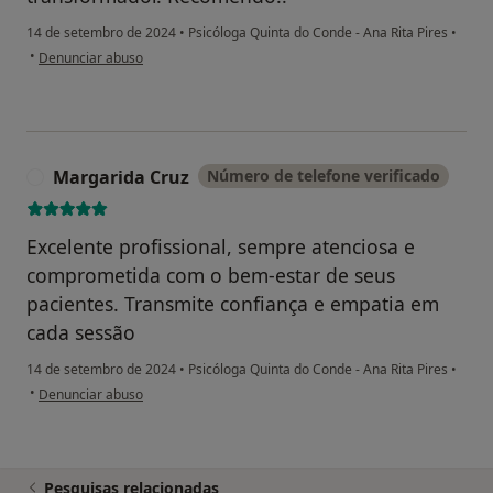
14 de setembro de 2024
•
Psicóloga Quinta do Conde - Ana Rita Pires
•
na opinião do utilizador Luana Camões
•
Denunciar abuso
Margarida Cruz
Número de telefone verificado
M
Excelente profissional, sempre atenciosa e
comprometida com o bem-estar de seus
pacientes. Transmite confiança e empatia em
cada sessão
14 de setembro de 2024
•
Psicóloga Quinta do Conde - Ana Rita Pires
•
na opinião do utilizador Margarida Cruz
•
Denunciar abuso
Pesquisas relacionadas