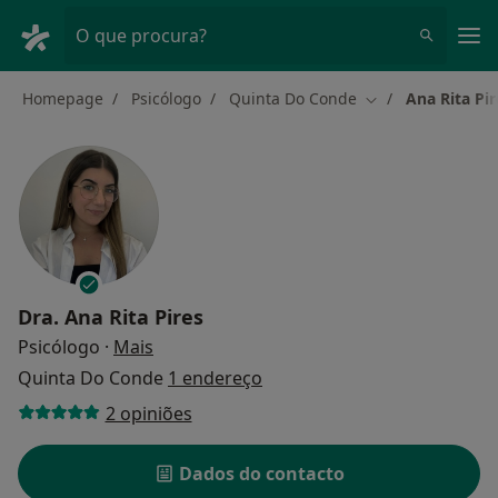
Men
O que procura?
Homepage
Psicólogo
Quinta Do Conde
Ana Rita Pir
Mudar de cidade
Dra.
Ana Rita Pires
sobre as especializações
Psicólogo
·
Mais
Quinta Do Conde
1 endereço
2 opiniões
Dados do contacto