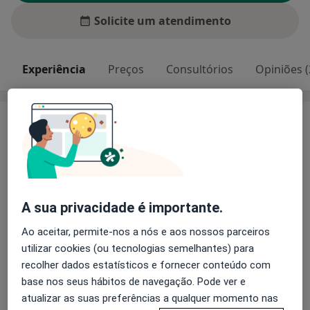
Solicite um atendimento
Experiência
Preços
Consultórios
Opiniões (
Experiência
Psicóloga Clínica e da Saúde, com formação
especializada na área da ansiedade, depressão, luto,
comportamentos delinquentes, vitimação e outras
temáticas relacionadas.
A sua privacidade é importante.
Pacientes que trato
Ao aceitar, permite-nos a nós e aos nossos parceiros
Adultos
utilizar cookies (ou tecnologias semelhantes) para
Crianças
recolher dados estatísticos e fornecer conteúdo com
base nos seus hábitos de navegação. Pode ver e
Mostrar mais detalhes
atualizar as suas preferências a qualquer momento nas
sobre a experiência