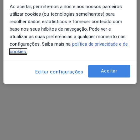
Dr. Martin Lorenzetti
Ao aceitar, permite-nos a nós e aos nossos parceiros
Neurocirurgião
utilizar cookies (ou tecnologias semelhantes) para
126 opiniões
recolher dados estatísticos e fornecer conteúdo com
Avaliação dos usuários: 4,6 na Play Store e 4,2 na
Rua Duarte Galvão 54, Lisboa
•
Mapa
base nos seus hábitos de navegação. Pode ver e
Apple
Hospital Cruz Vermelha
atualizar as suas preferências a qualquer momento nas
Esse especialista não oferece agendamento online para esse endereço.
configurações. Saiba mais na
política de privacidade e de
cookies.
Solicite um atendimento
Aceitar
Editar configurações
Pesquisas relacionadas
Doenças mais tratadas
Cervicalgia Lisboa
Ciática Lisboa
Doenças Da Coluna Vertebral Lisboa
Dor Lombar Lisboa