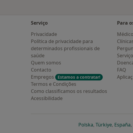
Serviço
Para o
Privacidade
Médic
Política de privacidade para
Clínica
determinados profissionais de
Pergun
saúde
Serviç
Quem somos
Doenc
Contacto
FAQ
Empregos
Aplica
Estamos a contratar!
Termos e Condições
Como classificamos os resultados
Acessibilidade
abre num novo s
abre num
a
Polska
,
Türkiye
,
España
,