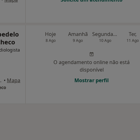
abedelo
Hoje
Amanhã
Segunda-feira
Ter,
checo
8 Ago
9 Ago
10 Ago
11 Ago
diologista
O agendamento online não está
disponível
81, r/c dto, Darque
•
Mapa
Mostrar perfil
eco