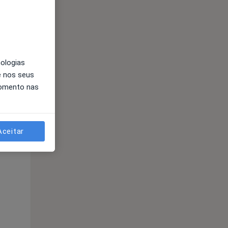
Qua
Qui,
Sex,
12 Ago
13 Ago
14 Ago
nologias
e nos seus
momento nas
Aceitar
Qua
Qui,
Sex,
12 Ago
13 Ago
14 Ago