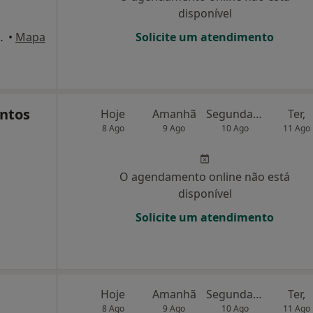
disponível
 Viana do Castelo
•
Mapa
Solicite um atendimento
antos
Hoje
Amanhã
Segunda-feira
Ter,
8 Ago
9 Ago
10 Ago
11 Ago
O agendamento online não está
disponível
Solicite um atendimento
Hoje
Amanhã
Segunda-feira
Ter,
8 Ago
9 Ago
10 Ago
11 Ago