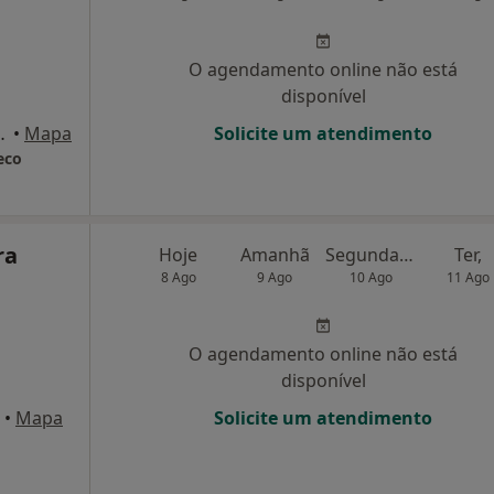
O agendamento online não está
disponível
81, r/c dto, Darque
•
Mapa
Solicite um atendimento
eco
ra
Hoje
Amanhã
Segunda-feira
Ter,
8 Ago
9 Ago
10 Ago
11 Ago
O agendamento online não está
disponível
•
Mapa
Solicite um atendimento