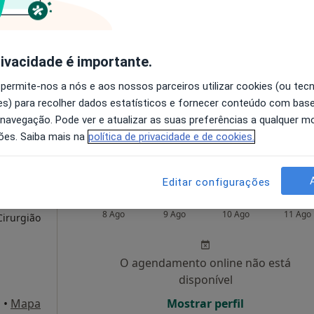
Bem
Hoje
Amanhã
Segunda-feira
Ter,
8 Ago
9 Ago
10 Ago
11 Ago
a,
rivacidade é importante.
O agendamento online não está
 permite-nos a nós e aos nossos parceiros utilizar cookies (ou tec
disponível
s) para recolher dados estatísticos e fornecer conteúdo com bas
 navegação. Pode ver e atualizar as suas preferências a qualquer 
 Viana do Castelo
•
Mapa
Mostrar perfil
ões. Saiba mais na
política de privacidade e de cookies.
Editar configurações
Hoje
Amanhã
Segunda-feira
Ter,
8 Ago
9 Ago
10 Ago
11 Ago
Cirurgião
O agendamento online não está
disponível
o
•
Mapa
Mostrar perfil