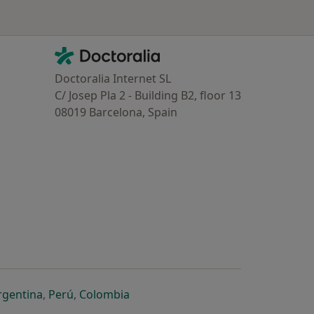
Contacto
Doctoralia - Homepage
Doctoralia Internet SL
C/ Josep Pla 2 - Building B2, floor 13
08019 Barcelona, Spain
dor
 separador
 novo separador
re num novo separador
abre num novo separador
abre num novo separador
abre num novo separador
rgentina
,
Perú
,
Colombia