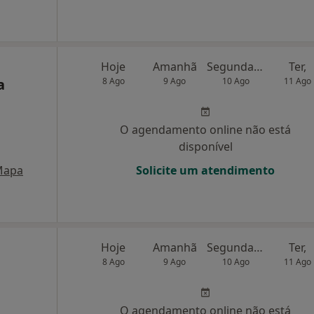
Hoje
Amanhã
Segunda-feira
Ter,
a
8 Ago
9 Ago
10 Ago
11 Ago
O agendamento online não está
disponível
Mapa
Solicite um atendimento
Hoje
Amanhã
Segunda-feira
Ter,
8 Ago
9 Ago
10 Ago
11 Ago
O agendamento online não está