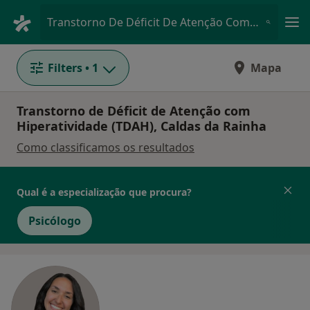
Men
Transtorno De Déficit De Atenção Com Hiperatividade Tdah • Caldas da Rainha, Leiria
Filters
• 1
Mapa
Transtorno de Déficit de Atenção com
Hiperatividade (TDAH), Caldas da Rainha
Como classificamos os resultados
Qual é a especialização que procura?
Psicólogo