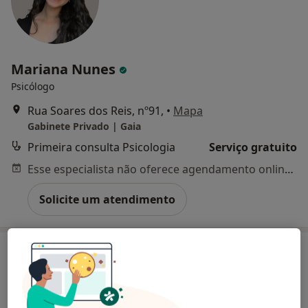
Mariana Nunes
Psicólogo
Rua Soares dos Reis, nº91,
•
Mapa
Gabinete Privado | Gaia
Primeira consulta Psicologia
Serviço gratuito
Esse especialista não oferece agendamento online para esse endereço.
Solicite um atendimento