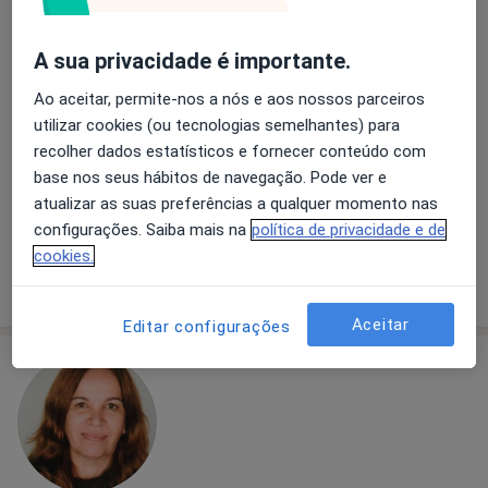
A sua privacidade é importante.
Francisco de Sousa Rodrigues
Ao aceitar, permite-nos a nós e aos nossos parceiros
Psicólogo
utilizar cookies (ou tecnologias semelhantes) para
Rua Manuel Mafra 43A, Caldas da Rainha
•
Mapa
recolher dados estatísticos e fornecer conteúdo com
Habitat das Diferenças - Saúde e Desenvolvimento
base nos seus hábitos de navegação. Pode ver e
Primeira consulta Psicologia
60 €
atualizar as suas preferências a qualquer momento nas
configurações. Saiba mais na
política de privacidade e de
Esse especialista não oferece agendamento online para esse endereço.
cookies.
Solicite um atendimento
Aceitar
Editar configurações