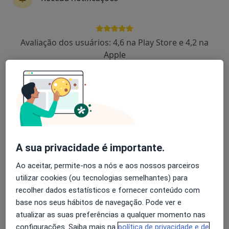
Avaliação dos usuários: 4,6 na Play Store e 4,2 na
Filipa Tavares
Apple
Psicólogo
12 opiniões
Morada 1
Morada 2
Abrantes
•
Mapa
Consultório particular
A sua privacidade é importante.
Consulta online
50 €
Ao aceitar, permite-nos a nós e aos nossos parceiros
Esse especialista não oferece agendamento online para esse endereço.
utilizar cookies (ou tecnologias semelhantes) para
recolher dados estatísticos e fornecer conteúdo com
Solicite um atendimento
base nos seus hábitos de navegação. Pode ver e
atualizar as suas preferências a qualquer momento nas
configurações. Saiba mais na
política de privacidade e de