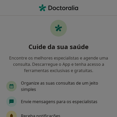
Men
Transtorno De Déficit De Atenção Com Hiperatividade Tdah • Abrantes, Santarém
Filters
• 1
Mapa
Transtorno de Déficit de Atenção com
Cuide da sua saúde
Hiperatividade (TDAH), Abrantes
Como classificamos os resultados
Encontre os melhores especialistas e agende uma
consulta. Descarregue o App e tenha acesso a
ferramentas exclusivas e gratuitas.
Qual é a especialização que procura?
Organize as suas consultas de um jeito
Psicólogo
simples
Envie mensagens para os especialistas
Receba notificações