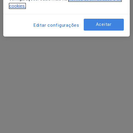
cookies.
Aceitar
Editar configurações
Dra. Joana da Silva
Psicólogo
Quinta da Saudade, Loja 6, Viseu
•
Mapa
Abnaclinic
Consulta online
desde 40 €
Esse especialista não oferece agendamento online para esse endereço.
Solicite um atendimento