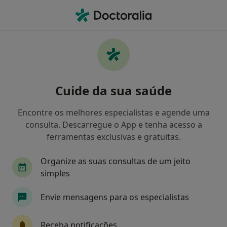
Men
Cordoma • Vila Verde, Braga
Filters
• 1
Mapa
Cordoma, Vila Verde
Cuide da sua saúde
Como classificamos os resultados
Encontre os melhores especialistas e agende uma
consulta. Descarregue o App e tenha acesso a
Qual é a especialização que procura?
ferramentas exclusivas e gratuitas.
Neurocirurgião
Nutricionista
Oftalmolog
Organize as suas consultas de um jeito
simples
Envie mensagens para os especialistas
Receba notificações