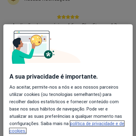
Dr. João Abreu Lima
Avaliação dos usuários: 4,6 na Play Store e 4,2 na
Neurocirurgião
Apple
1 opinião
Rua do Souto nº 32, 1º andar, Ponte de Lima
•
Mapa
Clialima
Esse especialista não oferece agendamento online para esse endereço.
A sua privacidade é importante.
Solicite um atendimento
Ao aceitar, permite-nos a nós e aos nossos parceiros
utilizar cookies (ou tecnologias semelhantes) para
recolher dados estatísticos e fornecer conteúdo com
base nos seus hábitos de navegação. Pode ver e
atualizar as suas preferências a qualquer momento nas
configurações. Saiba mais na
política de privacidade e de
cookies.