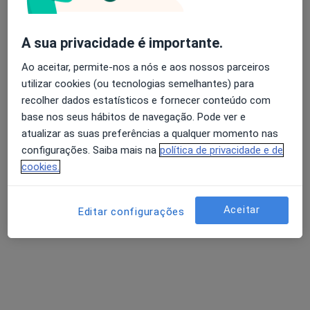
A sua privacidade é importante.
Dra. Luísa Nolan Ruas
Avaliação dos usuários: 4,6 na Play Store e 4,2 na
Ao aceitar, permite-nos a nós e aos nossos parceiros
Endocrinologista
Apple
utilizar cookies (ou tecnologias semelhantes) para
4 opiniões
recolher dados estatísticos e fornecer conteúdo com
base nos seus hábitos de navegação. Pode ver e
Morada 1
Morada 2
Morada 3
atualizar as suas preferências a qualquer momento nas
configurações. Saiba mais na
política de privacidade e de
Urb. Qta. D El Rei, Lt. 254/255, Viseu
•
Mapa
cookies.
Medicentro - Centro Médico
Esse especialista não oferece agendamento online para esse endereço.
Aceitar
Editar configurações
Solicite um atendimento