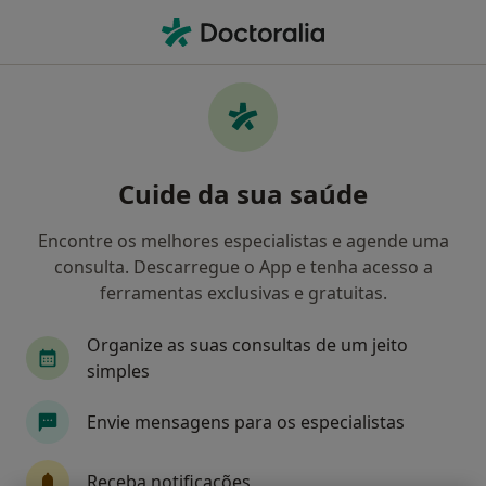
Men
Desnutrição • Évora, Évora
Filters
• 1
Mapa
Desnutrição, Évora
Cuide da sua saúde
Como classificamos os resultados
Encontre os melhores especialistas e agende uma
consulta. Descarregue o App e tenha acesso a
Qual é a especialização que procura?
ferramentas exclusivas e gratuitas.
Nutricionista
Neurologista
Alergologista
Organize as suas consultas de um jeito
simples
Envie mensagens para os especialistas
Receba notificações