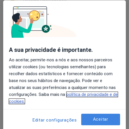
Dra. Ana Justino Jordão
Avaliação dos usuários: 4,6 na Play Store e 4,2 na
Nutricionista
Apple
R Catarina Eufémia 15, Évora
•
Mapa
Mediev-Serviços Médicos
A sua privacidade é importante.
Esse especialista não oferece agendamento online para esse endereço.
Ao aceitar, permite-nos a nós e aos nossos parceiros
utilizar cookies (ou tecnologias semelhantes) para
Solicite um atendimento
recolher dados estatísticos e fornecer conteúdo com
base nos seus hábitos de navegação. Pode ver e
atualizar as suas preferências a qualquer momento nas
configurações. Saiba mais na
política de privacidade e de
cookies.
Aceitar
Editar configurações