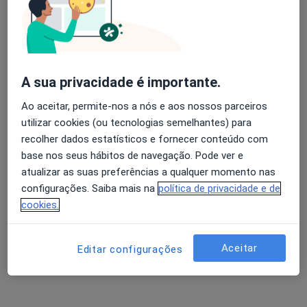
A Baldaque Faria
Avaliação dos usuários: 4,6 na Play Store e 4,2 na
Endocrinologista
Apple
Porto
A sua privacidade é importante.
Ao aceitar, permite-nos a nós e aos nossos parceiros
Ana Paula Marques
utilizar cookies (ou tecnologias semelhantes) para
recolher dados estatísticos e fornecer conteúdo com
Endocrinologista
base nos seus hábitos de navegação. Pode ver e
Porto
atualizar as suas preferências a qualquer momento nas
configurações. Saiba mais na
política de privacidade e de
Ana Paula Meneses Costa
cookies.
Marques
Aceitar
Editar configurações
Endocrinologista
Porto
Antero Jacques Pena