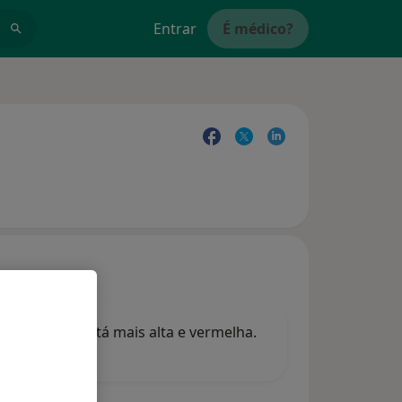
Entrar
É médico?
 a cicatriz está mais alta e vermelha.