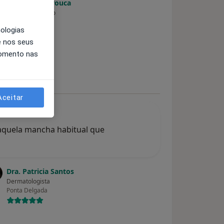
Dra. Laura Tarouca
Cirurgião plástico
Lisboa
nologias
e nos seus
momento nas
Aceitar
aquela mancha habitual que
Dra. Patricia Santos
Dermatologista
Ponta Delgada