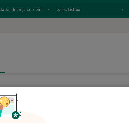
dade, doença ou nome
p. ex. Lisboa
s
s e as cicatrizes alargaram um pouco e de um lado no sulco
rurgião para…