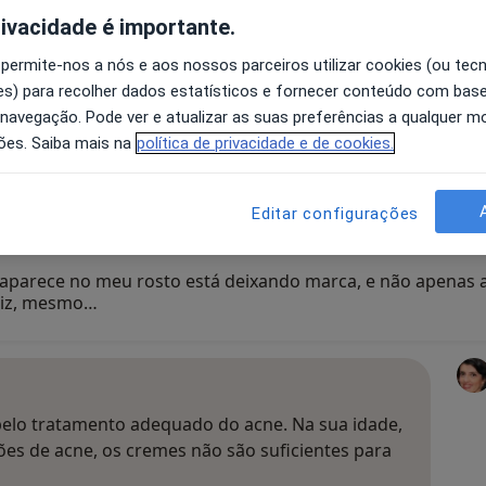
rivacidade é importante.
bviamente pelo cirurgião que a operou e não
 permite-nos a nós e aos nossos parceiros utilizar cookies (ou tec
ar passar esse tempo sem medidas poderá não
s) para recolher dados estatísticos e fornecer conteúdo com bas
 navegação. Pode ver e atualizar as suas preferências a qualquer 
ões. Saiba mais na
política de privacidade e de cookies.
Editar configurações
aparece no meu rosto está deixando marca, e não apenas 
triz, mesmo…
pelo tratamento adequado do acne. Na sua idade,
es de acne, os cremes não são suficientes para