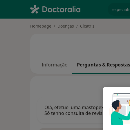
especiali
Homepage
Doenças
Cicatriz
Informação
Perguntas & Resposta
Olá, efetuei uma mastopexia há 11 mese
Só tenho consulta de revisão com o ci