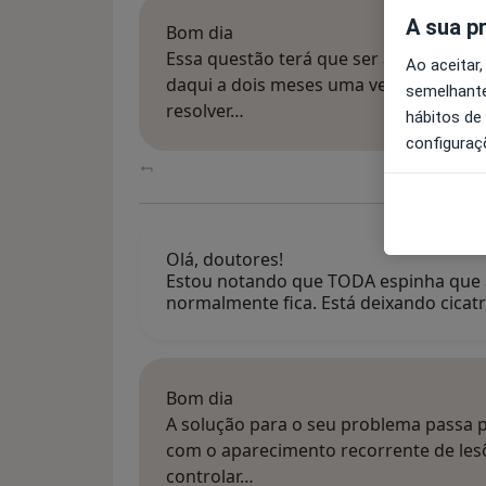
A sua p
Bom dia
Essa questão terá que ser analisada o
Ao aceitar,
daqui a dois meses uma vez que deix
semelhante
resolver…
hábitos de
configuraç
Olá, doutores!
Estou notando que TODA espinha que 
normalmente fica. Está deixando cica
Bom dia
A solução para o seu problema passa 
com o aparecimento recorrente de lesõ
controlar…