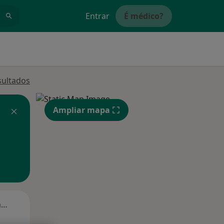
Entrar
É médico?
sultados
Ampliar mapa
Segunda-feira
Ter,
Qua
Qui,
11 Ago
12 Ago
13 Ago