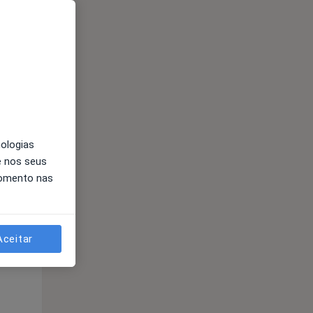
nologias
e nos seus
Segunda-feira
Ter,
Qua
Qui,
momento nas
11 Ago
12 Ago
13 Ago
Aceitar