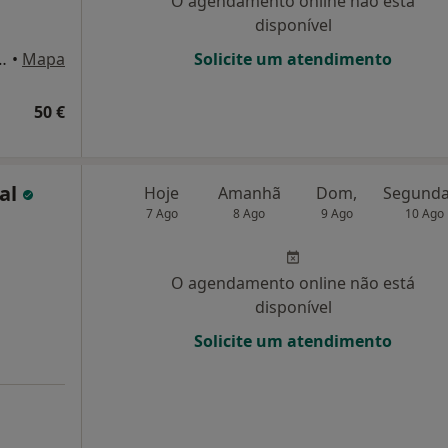
O agendamento online não está
disponível
 R. Eng. Ferreira Dias, 161, Porto
•
Mapa
Solicite um atendimento
50 €
hal
Hoje
Amanhã
Dom,
7 Ago
8 Ago
9 Ago
10 Ago
O agendamento online não está
disponível
Solicite um atendimento