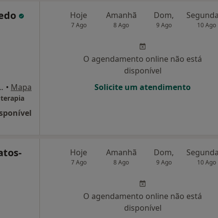
redo
Hoje
Amanhã
Dom,
7 Ago
8 Ago
9 Ago
10 Ago
O agendamento online não está
disponível
nº246, 8º andar, sala 29, Porto
•
Mapa
Solicite um atendimento
oterapia
sponível
atos-
Hoje
Amanhã
Dom,
7 Ago
8 Ago
9 Ago
10 Ago
O agendamento online não está
disponível