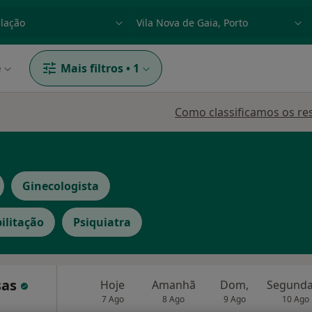
dade, doença ou nome
p. ex. Lisboa
e
Mais filtros
•
1
Como classificamos os re
Ginecologista
ilitação
Psiquiatra
sas
Hoje
Amanhã
Dom,
7 Ago
8 Ago
9 Ago
10 Ago