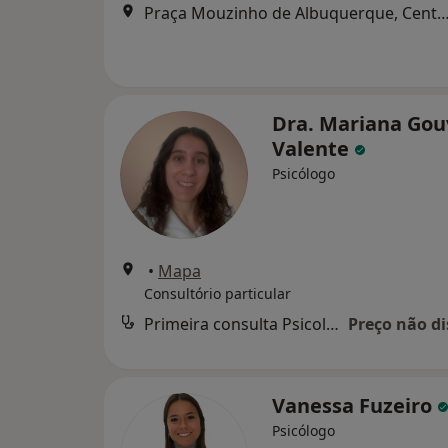
Praça Mouzinho de Albuquerque, Centro Comercial Brasília, junto à Rotunda da Boavista. 4° andar, 
Dra. Mariana Gou
Valente
Psicólogo
•
Mapa
Consultório particular
Primeira consulta Psicologia
Preço não di
Vanessa Fuzeiro
Psicólogo