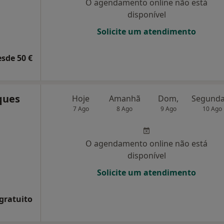
O agendamento online não está
disponível
Solicite um atendimento
esde 50 €
ques
Hoje
Amanhã
Dom,
7 Ago
8 Ago
9 Ago
10 Ago
O agendamento online não está
disponível
Solicite um atendimento
 gratuito