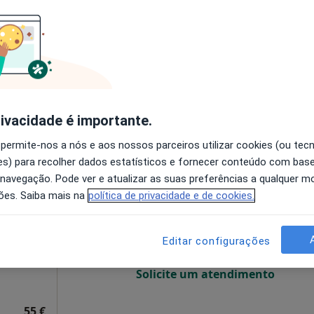
O agendamento online não está
disponível
pa
Solicite um atendimento
esde 45 €
rivacidade é importante.
 permite-nos a nós e aos nossos parceiros utilizar cookies (ou tec
s) para recolher dados estatísticos e fornecer conteúdo com bas
eira
Hoje
Amanhã
Dom,
 navegação. Pode ver e atualizar as suas preferências a qualquer 
7 Ago
8 Ago
9 Ago
10 Ago
ões. Saiba mais na
política de privacidade e de cookies.
O agendamento online não está
Editar configurações
disponível
Solicite um atendimento
55 €