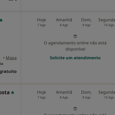
Hoje
Amanhã
Dom,
7 Ago
8 Ago
9 Ago
10 Ago
O agendamento online não está
disponível
 A3 , Porto
•
Mapa
Solicite um atendimento
ia
 gratuito
Costa
Hoje
Amanhã
Dom,
7 Ago
8 Ago
9 Ago
10 Ago