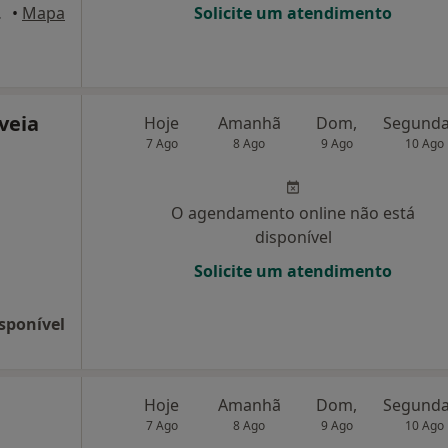
sala 803-A), Porto
•
Mapa
Solicite um atendimento
veia
Hoje
Amanhã
Dom,
7 Ago
8 Ago
9 Ago
10 Ago
O agendamento online não está
disponível
Solicite um atendimento
sponível
Hoje
Amanhã
Dom,
7 Ago
8 Ago
9 Ago
10 Ago