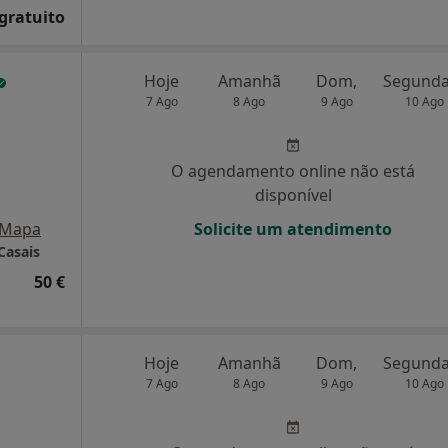
 gratuito
Hoje
Amanhã
Dom,
7 Ago
8 Ago
9 Ago
10 Ago
O agendamento online não está
disponível
Mapa
Solicite um atendimento
 Casais
50 €
Hoje
Amanhã
Dom,
7 Ago
8 Ago
9 Ago
10 Ago