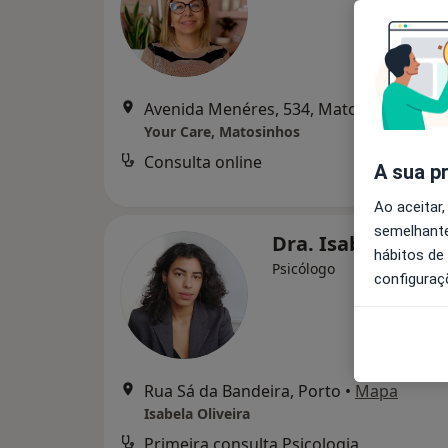
Avenida Menéres, 534, Matosinhos
•
Ma
Your Care, Matosinhos
Consulta online
d
A sua p
Ao aceitar,
semelhante
Dra. Isabela Oliv
hábitos de
Psicólogo
configuraç
Rua Sá da Bandeira, Porto
•
Mapa
Isabela Oliveira
Primeira consulta Psicologia