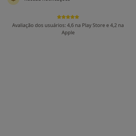
Inês Soares
Avaliação dos usuários: 4,6 na Play Store e 4,2 na
Psicólogo
Apple
Rua de Sá da Bandeira, 612, 1º Dto., Porto
•
Mapa
Dias Úteis - Adultos, Crianças e Casais
Primeira consulta Psicologia
Preço não disponível
Esse especialista não oferece agendamento online para esse endereço.
Solicite um atendimento