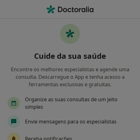
Men
Automutilação • Vila Nova de Gaia, Porto
Filters
• 1
Mapa
Automutilação, Vila Nova de Gaia
Cuide da sua saúde
Como classificamos os resultados
Encontre os melhores especialistas e agende uma
consulta. Descarregue o App e tenha acesso a
Qual é a especialização que procura?
ferramentas exclusivas e gratuitas.
Psicólogo
Terapeuta alternativo
Ginecolo
Organize as suas consultas de um jeito
simples
Envie mensagens para os especialistas
Receba notificações