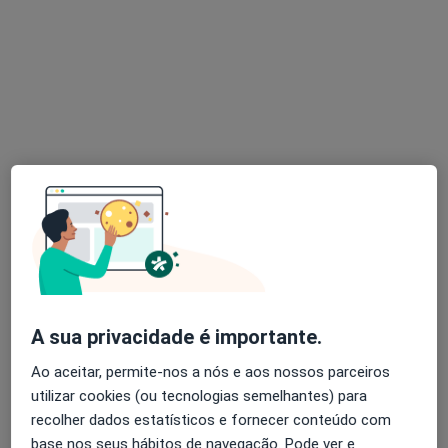
Dra. Ana Pinto de Azevedo
Psicólogo
Rua Ramalho Ortigão nº 34, 3º Esquerdo B, sala 1, Porto
•
Mapa
Consultório privado
Consulta online
Serviço gratuito
Esse especialista não oferece agendamento online para esse endereço.
Solicite um atendimento
A sua privacidade é importante.
Ao aceitar, permite-nos a nós e aos nossos parceiros
utilizar cookies (ou tecnologias semelhantes) para
recolher dados estatísticos e fornecer conteúdo com
Mafalda Figueiredo Fernandes
base nos seus hábitos de navegação. Pode ver e