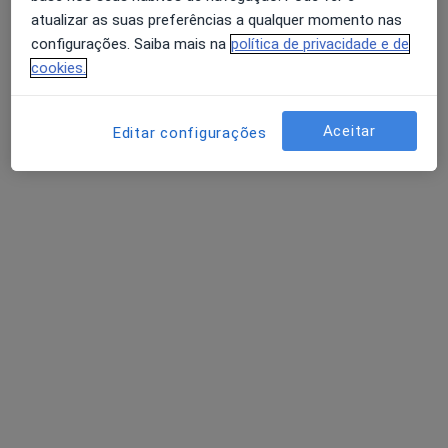
Psicólogo
atualizar as suas preferências a qualquer momento nas
configurações. Saiba mais na
política de privacidade e de
Rua Fernão Lopes 409 R/C Esquerdo, Porto
•
Mapa
cookies.
My Dental Center | Porto
Consulta online
Serviço gratuito
Aceitar
Esse especialista não oferece agendamento online para esse endereço.
Editar configurações
Solicite um atendimento
Prof. Doutora Susana Lêdo
Psicólogo