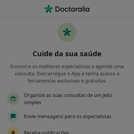
Men
Angina Pectoris • Porto, Porto
Filters
• 1
Mapa
Angina Pectoris, Porto
Cuide da sua saúde
Como classificamos os resultados
Encontre os melhores especialistas e agende uma
consulta. Descarregue o App e tenha acesso a
Qual é a especialização que procura?
ferramentas exclusivas e gratuitas.
Cardiologista
Internista
Psicólogo
Ci
Organize as suas consultas de um jeito
simples
Envie mensagens para os especialistas
Receba notificações