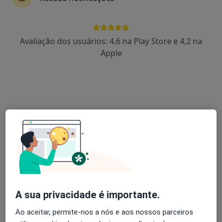
Dr. Fernando Montenegro Sá
Avaliação dos usuários: 4,6 na Play Store e 4,2 na
Cardiologista
Apple
1 opinião
Morada 1
Morada 2
Rua Dr Eduardo Torres , Matosinhos
•
Mapa
Unidade Local de Saúde de Matosinhos Epe
Ecocardiografia
Serviço gratuito
Esse especialista não oferece agendamento online para esse endereço.
Solicite um atendimento
A sua privacidade é importante.
Ao aceitar, permite-nos a nós e aos nossos parceiros