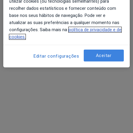
utilizar cookies (ou tecnologias semelhantes) para
recolher dados estatísticos e fornecer conteúdo com
base nos seus hábitos de navegação. Pode ver e
atualizar as suas preferências a qualquer momento nas
configurações. Saiba mais na
política de privacidade e de
cookies.
Dr. Luiz Maciel
Cardiologista, Internista
Aceitar
Editar configurações
1 opinião
Avenida da Boavista, 117 (Sala 501), Porto
•
Mapa
Consultório privado
Consulta domiciliar Cardiologia
desde 120 €
Esse especialista não oferece agendamento online para esse endereço.
Solicite um atendimento