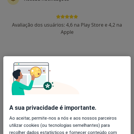
Dr. João Martins
Avaliação dos usuários: 4,6 na Play Store e 4,2 na
Cirurgião vascular
Apple
9 opiniões
R Teresa J Pereira 24-A, Torres Vedras
•
Mapa
Clínica de Santa Maria de Torres Vedras
Primeira consulta Cirurgia Vascular
100 €
Esse especialista não oferece agendamento online para esse endereço.
Solicite um atendimento
A sua privacidade é importante.
Ao aceitar, permite-nos a nós e aos nossos parceiros
utilizar cookies (ou tecnologias semelhantes) para
recolher dados estatísticos e fornecer conteúdo com