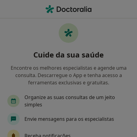
Men
Varizes • Torres Vedras, Lisboa
Filters
• 1
Mapa
Varizes, Torres Vedras
Cuide da sua saúde
Como classificamos os resultados
Encontre os melhores especialistas e agende uma
consulta. Descarregue o App e tenha acesso a
Qual é a especialização que procura?
ferramentas exclusivas e gratuitas.
Cirurgião vascular
Alergologista
Cardiolo
Organize as suas consultas de um jeito
simples
Envie mensagens para os especialistas
Receba notificações