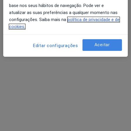
base nos seus hábitos de navegação. Pode ver e
atualizar as suas preferências a qualquer momento nas
configurações. Saiba mais na
política de privacidade e de
Dr. António Gonzalez Garcia
cookies.
Cirurgião vascular
2 opiniões
Aceitar
Editar configurações
Morada 1
Morada 2
Rua João Carlos Júnior, 5,, Torres Vedras
•
Mapa
Clínica Cuf Torres Vedras
Esse especialista não oferece agendamento online para esse endereço.
Solicite um atendimento