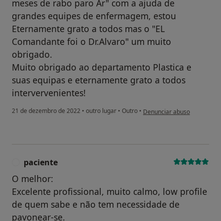
meses de rabo paro Ar" com a ajuda de
grandes equipes de enfermagem, estou
Eternamente grato a todos mas o "EL
Comandante foi o Dr.Alvaro" um muito
obrigado.
Muito obrigado ao departamento Plastica e
suas equipas e eternamente grato a todos
intervervenientes!
na opinião do utilizador Nun
21 de dezembro de 2022
•
outro lugar
•
Outro
•
Denunciar abuso
paciente
P
O melhor:
Excelente profissional, muito calmo, low profile
de quem sabe e não tem necessidade de
pavonear-se.