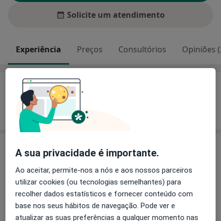
Solicite um atendimento
Experiência
Preços
Consultórios
Opiniões (
Experiência
Mostrar mais detalhes
sobre a experiência
Preços
A sua privacidade é importante.
Sem informação sobre serviços e preços
Ao aceitar, permite-nos a nós e aos nossos parceiros
Este especialista ainda não adicionou nenhuma
utilizar cookies (ou tecnologias semelhantes) para
informação sobre serviços
recolher dados estatísticos e fornecer conteúdo com
base nos seus hábitos de navegação. Pode ver e
atualizar as suas preferências a qualquer momento nas