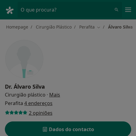
Men
O que procura?
Homepage
Cirurgião Plástico
Perafita
Álvaro Silva
Mudar de cidade
Dr.
Álvaro Silva
sobre as especializações
Cirurgião plástico
·
Mais
Perafita
4 endereços
2 opiniões
Dados do contacto