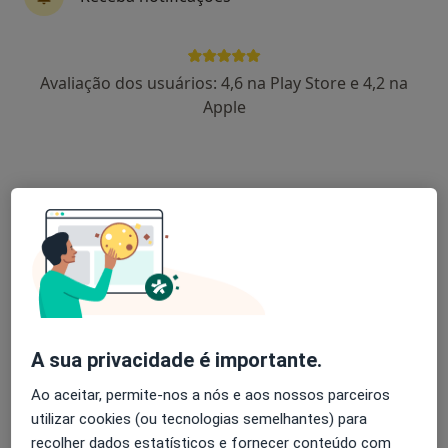
Dra. Ana Justino Jordão
Avaliação dos usuários: 4,6 na Play Store e 4,2 na
Nutricionista
Apple
R Catarina Eufémia 15, Évora
•
Mapa
Mediev-Serviços Médicos
Esse especialista não oferece agendamento online para esse endereço.
Solicite um atendimento
A sua privacidade é importante.
Ao aceitar, permite-nos a nós e aos nossos parceiros
utilizar cookies (ou tecnologias semelhantes) para
recolher dados estatísticos e fornecer conteúdo com