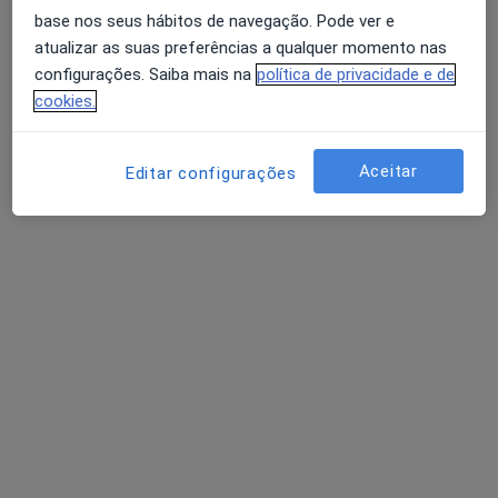
Maria Amaral Frazão
base nos seus hábitos de navegação. Pode ver e
Médico de família
atualizar as suas preferências a qualquer momento nas
configurações. Saiba mais na
política de privacidade e de
R Chartres 4,1º, Évora
•
Mapa
cookies.
Clínica Do Coração Do Alentejo SA
Consulta domiciliar Medicina Geral e Familiar
90 €
Aceitar
Editar configurações
Esse especialista não oferece agendamento online para esse endereço.
Solicite um atendimento
Dra. Carmen Falardo