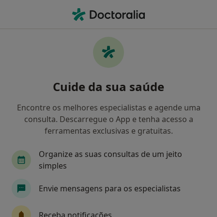
Men
Diabetes Mellitus • Évora, Évora
Filters
• 1
Mapa
Diabetes Mellitus, Évora
Cuide da sua saúde
Como classificamos os resultados
Encontre os melhores especialistas e agende uma
consulta. Descarregue o App e tenha acesso a
Qual é a especialização que procura?
ferramentas exclusivas e gratuitas.
Nutricionista
Médico de família
Neurolog
Organize as suas consultas de um jeito
simples
Envie mensagens para os especialistas
Receba notificações