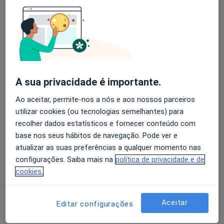
Rua de Camões nº 99, Porto
•
Mapa
Consultório privado
Consulta domiciliar Acupunctura
desde 30 €
Esse especialista não oferece agendamento online para esse endereço.
A sua privacidade é importante.
Solicite um atendimento
Ao aceitar, permite-nos a nós e aos nossos parceiros
utilizar cookies (ou tecnologias semelhantes) para
recolher dados estatísticos e fornecer conteúdo com
base nos seus hábitos de navegação. Pode ver e
atualizar as suas preferências a qualquer momento nas
configurações. Saiba mais na
política de privacidade e de
cookies.
Dra. Maria João Santos
Aceitar
Editar configurações
Acupuntor, Terapeuta alternativo