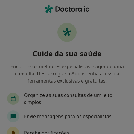
Men
Acupuntor • São Mamede de Infesta, Porto
Filters
Mapa
Acupuntores em São Mamede de Infesta
Cuide da sua saúde
Como classificamos os resultados
Encontre os melhores especialistas e agende uma
consulta. Descarregue o App e tenha acesso a
ferramentas exclusivas e gratuitas.
Organize as suas consultas de um jeito
simples
Envie mensagens para os especialistas
Jonas Marçalo
Acupuntor
Receba notificações