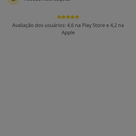
Rua D. João de França 923, Gondomar
•
Mapa
Clínica Nativis
Acupuntura
Serviço gratuito
Avaliação dos usuários: 4,6 na Play Store e 4,2 na
Esse especialista não oferece agendamento online para esse endereço.
Apple
Solicite um atendimento
Alexandra Moura
Acupuntor, Terapeuta alternativo
Rua da Alegria 857, Porto
•
Mapa