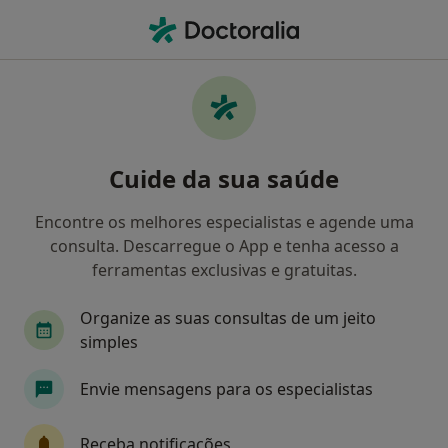
Men
Traumatologista • Caldas da Rainha, Leiria
Filters
Mapa
Traumatologistas em Caldas da Rainha
Cuide da sua saúde
Como classificamos os resultados
Encontre os melhores especialistas e agende uma
consulta. Descarregue o App e tenha acesso a
ferramentas exclusivas e gratuitas.
Organize as suas consultas de um jeito
simples
Envie mensagens para os especialistas
Clínica Terrace
Traumatologista, Especialista em análises clínicas, Clínico
Receba notificações