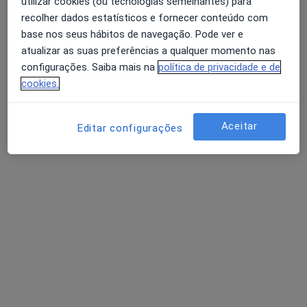
utilizar cookies (ou tecnologias semelhantes) para
Ortholab - Ortopedia E Fisioterapia
recolher dados estatísticos e fornecer conteúdo com
base nos seus hábitos de navegação. Pode ver e
Esse especialista não oferece agendamento online para esse endereço.
atualizar as suas preferências a qualquer momento nas
Solicite um atendimento
configurações. Saiba mais na
política de privacidade e de
cookies.
Aceitar
Editar configurações
Clinimed | Centro Médico de Óbidos
Traumatologista, Especialista em análises clínicas,
·
Mais
Cardiologista
Rua da Raposeira, lote 7, Óbidos
•
Mapa
Clinimed | Centro Médico de Óbidos