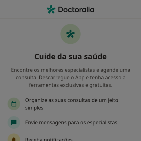
Men
Terapeuta Ocupacional • Porto, Porto
Filters
Mapa
Terapeutas ocupacionais em Porto
Cuide da sua saúde
Como classificamos os resultados
Encontre os melhores especialistas e agende uma
consulta. Descarregue o App e tenha acesso a
ferramentas exclusivas e gratuitas.
Organize as suas consultas de um jeito
simples
Envie mensagens para os especialistas
Ana Carneiro
Terapeuta ocupacional
Receba notificações