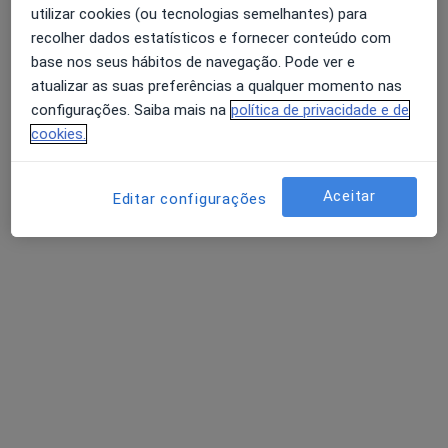
utilizar cookies (ou tecnologias semelhantes) para
Rua dos Combatentes da Grande Guerra, 55, Gondomar
•
Mapa
recolher dados estatísticos e fornecer conteúdo com
GondoSaúde
base nos seus hábitos de navegação. Pode ver e
Nenhum profissional neste centro médico tem consultas disponíveis
atualizar as suas preferências a qualquer momento nas
configurações. Saiba mais na
política de privacidade e de
Mostrar perfil
cookies.
Aceitar
Editar configurações
Oficina Terapêutica, Lda.
·
Mais
Terapeuta ocupacional, Psicólogo, Terapeuta da fala
Avenida D. João I n.º45 , Rio Tinto
•
Mapa
Oficina Terapêutica, Lda.