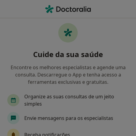
Men
Terapeuta Alternativo • Castelo Da Maia, Porto
Filters
Mapa
Especialistas em terapias complementares
Cuide da sua saúde
e alternativas em Castelo Da Maia
Como classificamos os resultados
Encontre os melhores especialistas e agende uma
consulta. Descarregue o App e tenha acesso a
ferramentas exclusivas e gratuitas.
Organize as suas consultas de um jeito
simples
Envie mensagens para os especialistas
Prof. Doutora Rita Antunes Varela Bicha
Castelo
Receba notificações