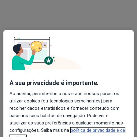
Terapeuta alternativo
1 opinião
Rua de Ceuta, n 53 - 2 Andar, Porto
•
Mapa
Dra. Sara Fragoso
Consulta online
Serviço gratuito
Esse especialista não oferece agendamento online para esse endereço.
Solicite um atendimento
A sua privacidade é importante.
Ao aceitar, permite-nos a nós e aos nossos parceiros
utilizar cookies (ou tecnologias semelhantes) para
recolher dados estatísticos e fornecer conteúdo com
base nos seus hábitos de navegação. Pode ver e
atualizar as suas preferências a qualquer momento nas
configurações. Saiba mais na
política de privacidade e de
Humberto Luiz Campos de Araujo