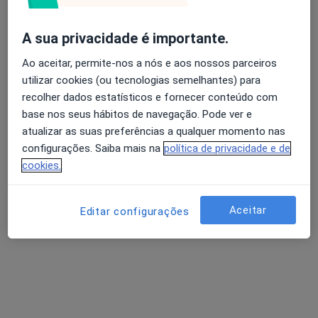
A sua privacidade é importante.
Dr. Silva Martins
Ao aceitar, permite-nos a nós e aos nossos parceiros
Psiquiatra
utilizar cookies (ou tecnologias semelhantes) para
recolher dados estatísticos e fornecer conteúdo com
Rua da Fábrica - São Victor,nº23, Braga
•
Mapa
base nos seus hábitos de navegação. Pode ver e
Fábio Costa - Clinica Dentári ade Viana do Castelo, Unipessoal, Lda
atualizar as suas preferências a qualquer momento nas
Primeira consulta Psiquiatria
65 €
configurações. Saiba mais na
política de privacidade e de
Esse especialista não oferece agendamento online para esse endereço.
cookies.
Solicite um atendimento
Aceitar
Editar configurações