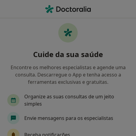
Men
Primeira Consulta Psiquiatria • Braga, Braga
Filters
• 1
Mapa
Primeira consulta Psiquiatria, Braga
Cuide da sua saúde
Como classificamos os resultados
Encontre os melhores especialistas e agende uma
consulta. Descarregue o App e tenha acesso a
Qual é a especialização que procura?
ferramentas exclusivas e gratuitas.
Psiquiatra
Clínico geral
Organize as suas consultas de um jeito
simples
Envie mensagens para os especialistas
Receba notificações