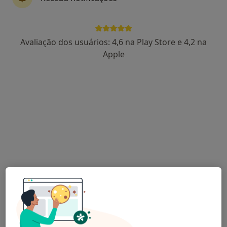
Avaliação dos usuários: 4,6 na Play Store e 4,2 na
Dra. Sandra Guimarães
Apple
Psiquiatra
1 opinião
Rua Arqueólogo Mário Cardoso, 1047, Guimarães
•
Mapa
Mentalmédica - Especialistas Em Saúde Mental E Neurociências
Primeira consulta Psiquiatria
Preço não disponível
Esse especialista não oferece agendamento online para esse endereço.
Solicite um atendimento