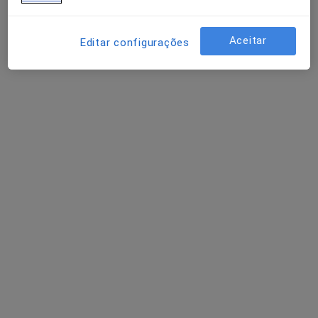
Aceitar
Editar configurações
Ramiro Manuel Salgado
Oftalmologista
R Oliveira Junior 76 2, São João Da Madeira
•
Mapa
New Clinics
Laserterapia
Preço não disponível
Esse especialista não oferece agendamento online para esse endereço.
Solicite um atendimento