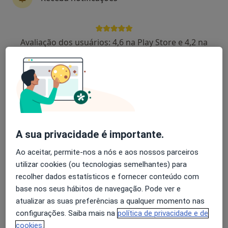
Rui Avelino Resende
Avaliação dos usuários: 4,6 na Play Store e 4,2 na
Oftalmologista
Apple
1 opinião
Rua Elias Garcia, nº 106, 1º esq -3880-213 Ovar, Ovar
•
Mapa
Clínica Oftalmológica Dr. Rui Avelino Resende
Laserterapia
Preço não disponível
Esse especialista não oferece agendamento online para esse endereço.
A sua privacidade é importante.
Solicite um atendimento
Ao aceitar, permite-nos a nós e aos nossos parceiros
utilizar cookies (ou tecnologias semelhantes) para
recolher dados estatísticos e fornecer conteúdo com
base nos seus hábitos de navegação. Pode ver e
atualizar as suas preferências a qualquer momento nas
configurações. Saiba mais na
política de privacidade e de
cookies.