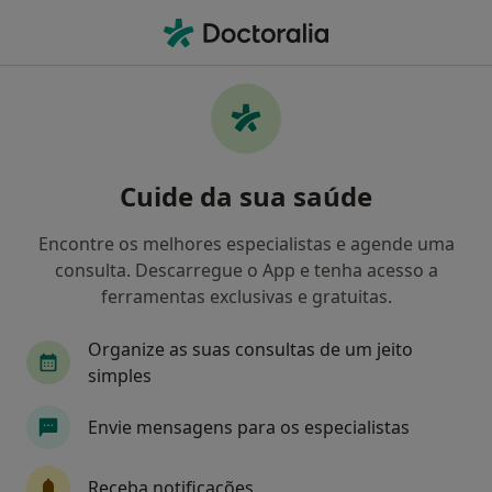
Men
Laserterapia • Ovar, Aveiro
Filters
• 1
Mapa
Laserterapia, Ovar
Cuide da sua saúde
Como classificamos os resultados
Encontre os melhores especialistas e agende uma
consulta. Descarregue o App e tenha acesso a
Qual é a especialização que procura?
ferramentas exclusivas e gratuitas.
Oftalmologista
Organize as suas consultas de um jeito
simples
Envie mensagens para os especialistas
Receba notificações