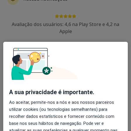
Marco Rego
Avaliação dos usuários: 4,6 na Play Store e 4,2 na
Oftalmologista
Apple
Morada 1
Morada 2
Morada 3
Morada 4
RUA DR. ÂNGELO GRAÇA, Oiã
•
Mapa
Cliria-Clínica de Oiã
Cirurgia Do Pterigio
Preço não disponível
Esse especialista não oferece agendamento online para esse endereço.
A sua privacidade é importante.
Solicite um atendimento
Ao aceitar, permite-nos a nós e aos nossos parceiros
utilizar cookies (ou tecnologias semelhantes) para
recolher dados estatísticos e fornecer conteúdo com
base nos seus hábitos de navegação. Pode ver e
atualizar as suas preferências a qualquer momento nas