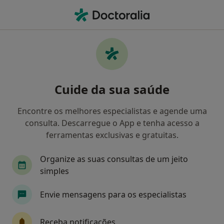
Men
Cirurgia Do Pterigio • Anadia, Aveiro
Filters
• 1
Mapa
Cirurgia Do Pterigio, Anadia
Cuide da sua saúde
Como classificamos os resultados
Encontre os melhores especialistas e agende uma
consulta. Descarregue o App e tenha acesso a
Qual é a especialização que procura?
ferramentas exclusivas e gratuitas.
Oftalmologista
Cardiologista
Dermatolog
Organize as suas consultas de um jeito
simples
Envie mensagens para os especialistas
Receba notificações