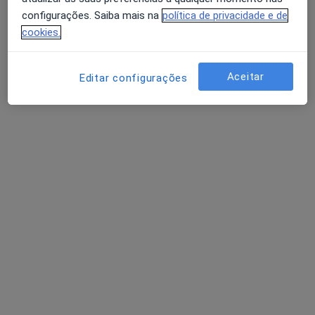
configurações. Saiba mais na
política de privacidade e de
cookies.
Aceitar
Editar configurações
Cliria-Clínica de Oiã
Cardiologista, Oftalmologista, Oncologista
RUA DR. ÂNGELO GRAÇA, Oiã
•
Mapa
Cliria-Clínica de Oiã
Cirurgia Do Pterigio
Preço não disponível
Mostrar mais serviços
Nenhum profissional neste centro médico tem consultas disponíveis
Mostrar perfil