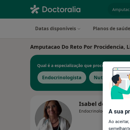
especiali
Datas disponíveis
Planos de saúd
Amputacao Do Reto Por Procidencia, L
Qual é a especialização que procura?
Endocrinologista
Nutricionista
Isabel do Carmo
A sua p
Endocrinologista, Nutricio
Ao aceitar,
semelhante