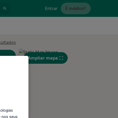
Entrar
É médico?
sultados
Ampliar mapa
Segunda-feira
Ter,
Qua
10 Ago
11 Ago
12 Ago
nologias
e nos seus