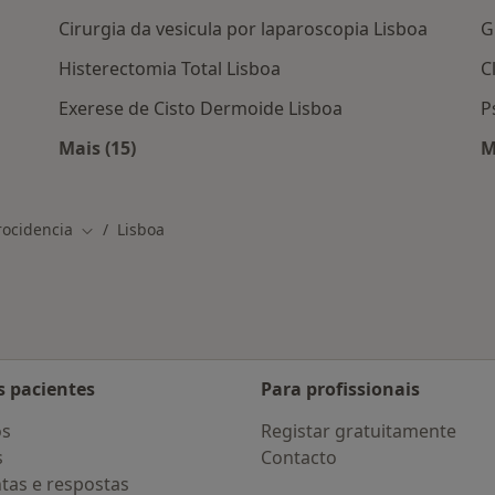
Cirurgia da vesicula por laparoscopia Lisboa
G
Histerectomia Total Lisboa
C
Exerese de Cisto Dermoide Lisboa
P
Mais (15)
M
em Lisboa
Mais na categoria: Serviços relacionados em 
rocidencia
Lisboa
Mudar de cidade
s pacientes
Para profissionais
os
Registar gratuitamente
s
Contacto
tas e respostas