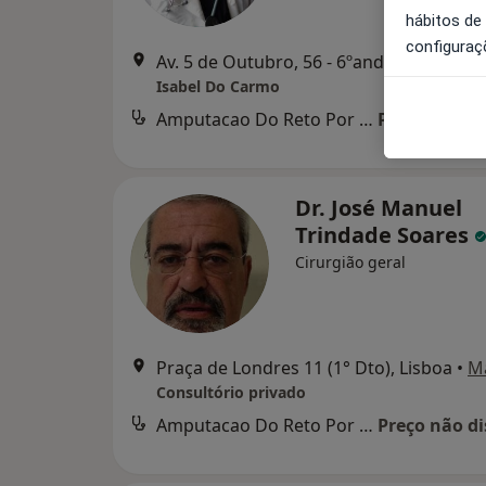
hábitos de
configuraç
Av. 5 de Outubro, 56 - 6ºandar, Lisboa
•
Isabel Do Carmo
Amputacao Do Reto Por Procidencia
Preço não di
Dr. José Manuel
Trindade Soares
Cirurgião geral
Praça de Londres 11 (1° Dto), Lisboa
•
M
Consultório privado
Amputacao Do Reto Por Procidencia
Preço não di