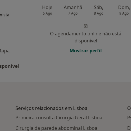
Hoje
Amanhã
Sáb,
Dom,
6 Ago
7 Ago
8 Ago
9 Ago
nista
O agendamento online não está
disponível
Mapa
Mostrar perfil
sponível
Serviços relacionados em Lisboa
O
Primeira consulta Cirurgia Geral Lisboa
P
Cirurgia da parede abdominal Lisboa
D