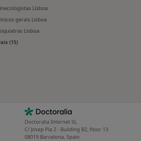
inecologistas Lisboa
linicos gerais Lisboa
siquiatras Lisboa
ais (15)
Lisboa
Mais na categoria: Os médicos mais procurados
Contacto
Doctoralia - Homepage
Doctoralia Internet SL
C/ Josep Pla 2 - Building B2, floor 13
08019 Barcelona, Spain