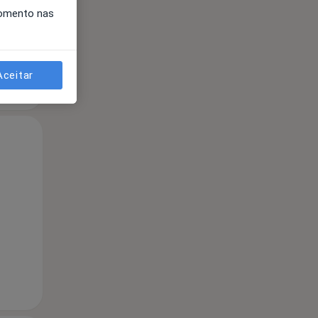
momento nas
Aceitar
Segunda-feira
Ter,
Qua
10 Ago
11 Ago
12 Ago