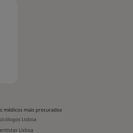
Segunda-feira
Ter,
Qua
10 Ago
11 Ago
12 Ago
s médicos mais procurados
sicólogos Lisboa
entistas Lisboa