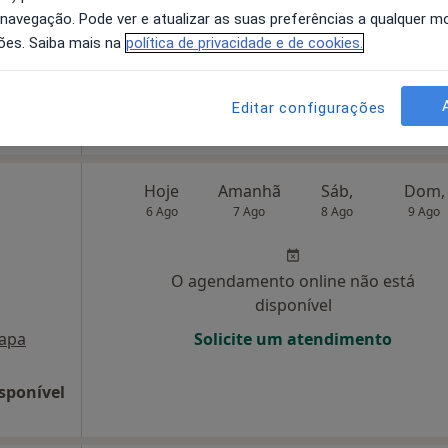
 navegação. Pode ver e atualizar as suas preferências a qualquer 
disponível
ões. Saiba mais na
política de privacidade e de cookies.
Mapa
Solicite um atendimento
sponível
Editar configurações
Hoje
Amanhã
Sáb,
Dom,
6 Ago
7 Ago
8 Ago
9 Ago
O agendamento online não está
disponível
apa
Solicite um atendimento
sponível