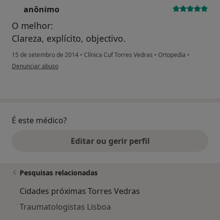
anônimo
A
O melhor:
Clareza, explícito, objectivo.
15 de setembro de 2014
•
Clínica Cuf Torres Vedras
•
Ortopedia
•
na opinião do utilizador anônimo
Denunciar abuso
É este médico?
Editar ou gerir perfil
Pesquisas relacionadas
Cidades próximas Torres Vedras
Traumatologistas Lisboa