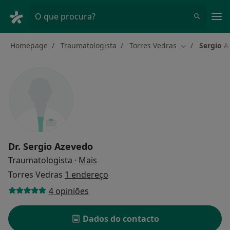
Men
O que procura?
Homepage
Traumatologista
Torres Vedras
Sergio 
Mudar de cid
Dr.
Sergio Azevedo
sobre as especializações
Traumatologista
·
Mais
Torres Vedras
1 endereço
4 opiniões
Dados do contacto