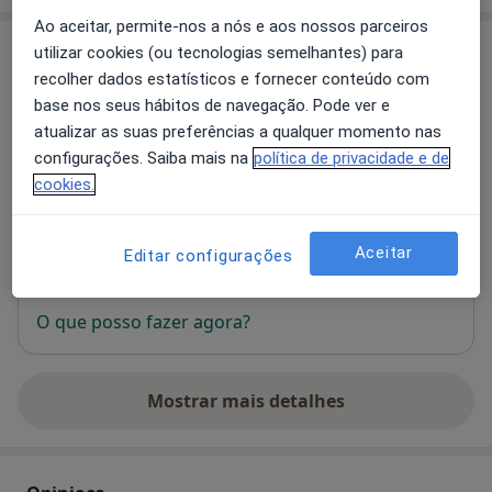
Ao aceitar, permite-nos a nós e aos nossos parceiros
Consultório
utilizar cookies (ou tecnologias semelhantes) para
recolher dados estatísticos e fornecer conteúdo com
Clínica Cuf Torres Vedras
base nos seus hábitos de navegação. Pode ver e
Rua João Carlos Júnior, 5,,
Torres Vedras
2560-253
atualizar as suas preferências a qualquer momento nas
configurações. Saiba mais na
política de privacidade e de
cookies.
Ampliar o mapa
abre num novo separador
Aceitar
Editar configurações
Disponibilidade
Este especialista não disponibiliza reservas online
nesta morada
O que posso fazer agora?
Mostrar mais detalhes
sobre o endereço