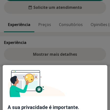
Solicite um atendimento
Experiência
Preços
Consultórios
Opiniões (
Experiência
Mostrar mais detalhes
sobre a experiência
Preços
Sem informação sobre serviços e preços
Este especialista ainda não adicionou nenhuma
informação sobre serviços
A sua privacidade é importante.