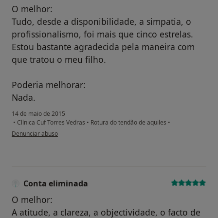
O melhor:
Tudo, desde a disponibilidade, a simpatia, o
profissionalismo, foi mais que cinco estrelas.
Estou bastante agradecida pela maneira com
que tratou o meu filho.
Poderia melhorar:
Nada.
14 de maio de 2015
•
Clínica Cuf Torres Vedras
•
Rotura do tendão de aquiles
•
na opinião do utilizador paciente
Denunciar abuso
Conta eliminada
O melhor:
A atitude, a clareza, a objectividade, o facto de