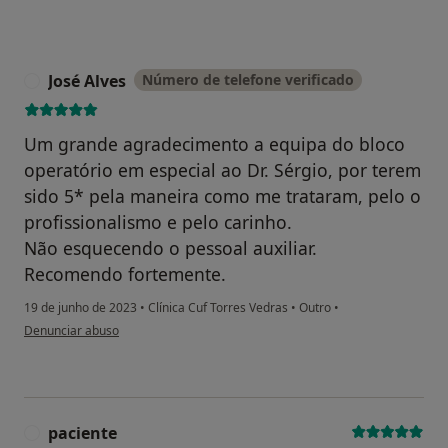
José Alves
Número de telefone verificado
J
Um grande agradecimento a equipa do bloco
operatório em especial ao Dr. Sérgio, por terem
sido 5* pela maneira como me trataram, pelo o
profissionalismo e pelo carinho.
Não esquecendo o pessoal auxiliar.
Recomendo fortemente.
19 de junho de 2023
•
Clínica Cuf Torres Vedras
•
Outro
•
na opinião do utilizador José Alves
Denunciar abuso
paciente
P