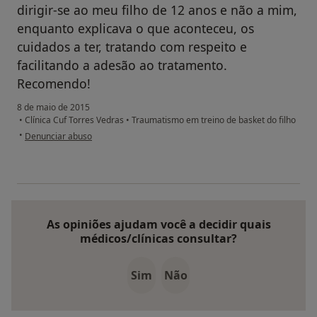
dirigir-se ao meu filho de 12 anos e não a mim,
enquanto explicava o que aconteceu, os
cuidados a ter, tratando com respeito e
facilitando a adesão ao tratamento.
Recomendo!
8 de maio de 2015
•
Clínica Cuf Torres Vedras
•
Traumatismo em treino de basket do filho
na opinião do utilizador Conta eliminada
•
Denunciar abuso
As opiniões ajudam você a decidir quais
médicos/clínicas consultar?
Sim
Não