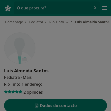
Men
O que procura?
Homepage
Pediatra
Rio Tinto
Luís Almeida Santos
Mudar de cidade
Luís Almeida Santos
sobre as especializações
Pediatra
·
Mais
Rio Tinto
1 endereço
2 opiniões
Dados do contacto