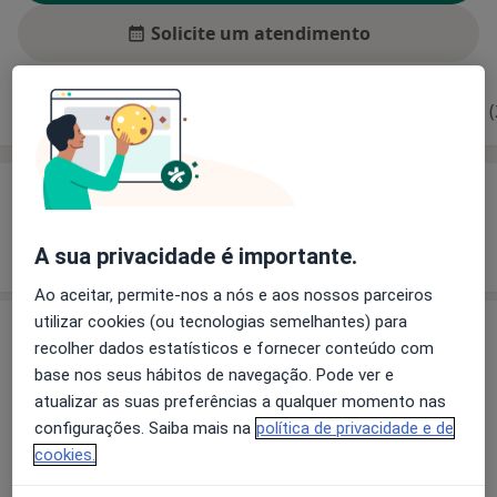
Solicite um atendimento
Experiência
Preços
Consultórios
Opiniões (
Experiência
Mostrar mais detalhes
A sua privacidade é importante.
sobre a experiência
Ao aceitar, permite-nos a nós e aos nossos parceiros
utilizar cookies (ou tecnologias semelhantes) para
Preços
recolher dados estatísticos e fornecer conteúdo com
base nos seus hábitos de navegação. Pode ver e
Sem informação sobre serviços e preços
atualizar as suas preferências a qualquer momento nas
Este especialista ainda não adicionou nenhuma
configurações. Saiba mais na
política de privacidade e de
informação sobre serviços
cookies.