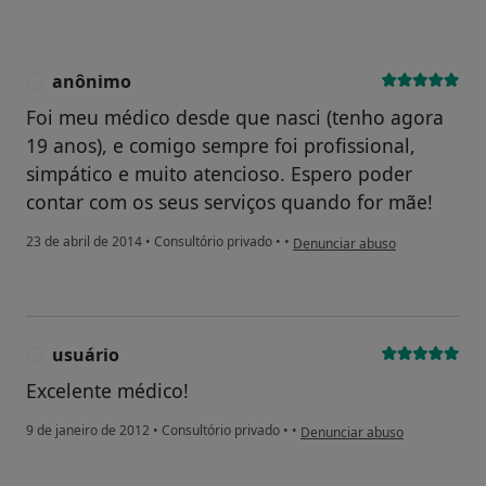
anônimo
A
Foi meu médico desde que nasci (tenho agora
19 anos), e comigo sempre foi profissional,
simpático e muito atencioso. Espero poder
contar com os seus serviços quando for mãe!
na opinião do utilizador anônim
23 de abril de 2014
•
Consultório privado
•
•
Denunciar abuso
usuário
U
Excelente médico!
na opinião do utilizador usuári
9 de janeiro de 2012
•
Consultório privado
•
•
Denunciar abuso