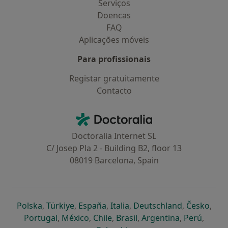
Serviços
Doencas
FAQ
Aplicações móveis
Para profissionais
Registar gratuitamente
Contacto
Contacto
Doctoralia - Homepage
Doctoralia Internet SL
C/ Josep Pla 2 - Building B2, floor 13
08019 Barcelona, Spain
abre num novo separador
abre num novo separador
abre num novo separador
abre num novo separado
abre num n
abre
Polska
,
Türkiye
,
España
,
Italia
,
Deutschland
,
Česko
,
abre num novo separador
abre num novo separador
abre num novo separador
abre num novo separa
abre num no
abre n
Portugal
,
México
,
Chile
,
Brasil
,
Argentina
,
Perú
,