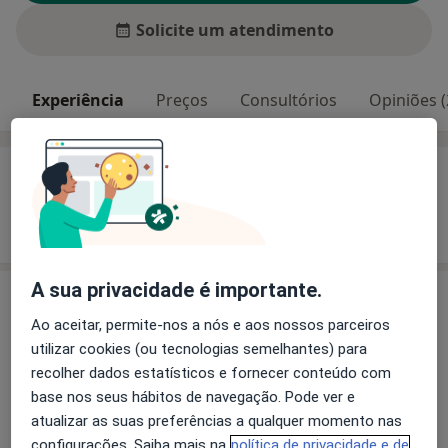
Solicite um atendimento
Experiência
Preços
Consultórios
Opiniões (
Experiência
Mostrar mais detalhes
sobre a experiência
A sua privacidade é importante.
Serviços e preços
Ao aceitar, permite-nos a nós e aos nossos parceiros
Primeira consulta Medicina Geral e Familiar
utilizar cookies (ou tecnologias semelhantes) para
Detalhes
recolher dados estatísticos e fornecer conteúdo com
base nos seus hábitos de navegação. Pode ver e
atualizar as suas preferências a qualquer momento nas
Como mostramos os preços?
configurações. Saiba mais na
política de privacidade e de