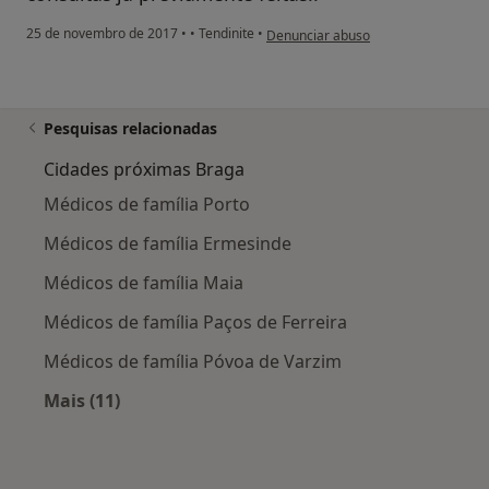
na opinião do utilizador usuário
25 de novembro de 2017
•
•
Tendinite
•
Denunciar abuso
Pesquisas relacionadas
Cidades próximas Braga
Médicos de família Porto
Médicos de família Ermesinde
Médicos de família Maia
Médicos de família Paços de Ferreira
Médicos de família Póvoa de Varzim
Mais (11)
Mais na categoria: Cidades próximas Braga