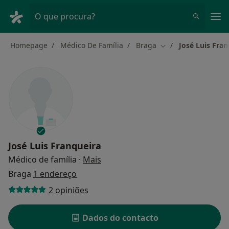
Men
O que procura?
Homepage
Médico De Família
Braga
José Luis Fran
Mudar de cidade
José Luis Franqueira
sobre as especializações
Médico de família
·
Mais
Braga
1 endereço
2 opiniões
Dados do contacto