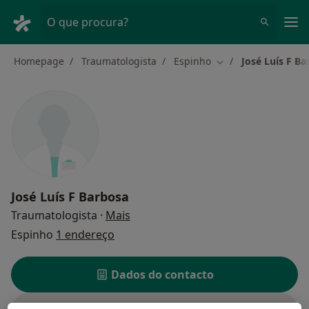
Men
O que procura?
Homepage
Traumatologista
Espinho
José Luís F Ba
Mudar de cidade
José Luís F Barbosa
sobre as especializações
Traumatologista
·
Mais
Espinho
1 endereço
Dados do contacto