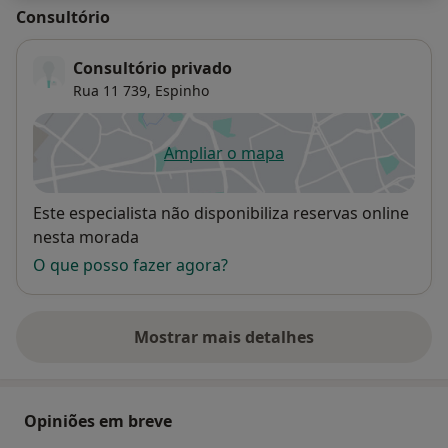
Consultório
Consultório privado
Rua 11 739,
Espinho
Ampliar o mapa
abre num novo separador
Disponibilidade
Este especialista não disponibiliza reservas online
nesta morada
O que posso fazer agora?
Mostrar mais detalhes
sobre o endereço
Opiniões em breve