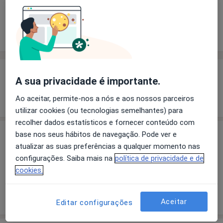
Solicite um atendimento
Experiência
Preços
Consultórios
Opiniões
Experiência
A sua privacidade é importante.
Mostrar mais detalhes
Ao aceitar, permite-nos a nós e aos nossos parceiros
sobre a experiência
utilizar cookies (ou tecnologias semelhantes) para
recolher dados estatísticos e fornecer conteúdo com
base nos seus hábitos de navegação. Pode ver e
Preços
atualizar as suas preferências a qualquer momento nas
Sem informação sobre serviços e preços
configurações. Saiba mais na
política de privacidade e de
Este especialista ainda não adicionou nenhuma
cookies.
informação sobre serviços
Aceitar
Editar configurações