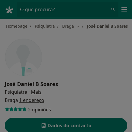
Men
O que procura?
Homepage
Psiquiatra
Braga
José Daniel B Soares
Mudar de cidade
José Daniel B Soares
sobre as especializações
Psiquiatra
·
Mais
Braga
1 endereço
2 opiniões
Dados do contacto