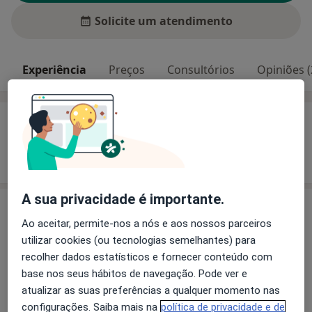
Solicite um atendimento
Experiência
Preços
Consultórios
Opiniões (
Experiência
Mostrar mais detalhes
sobre a experiência
A sua privacidade é importante.
Preços
Ao aceitar, permite-nos a nós e aos nossos parceiros
Sem informação sobre serviços e preços
utilizar cookies (ou tecnologias semelhantes) para
Este especialista ainda não adicionou nenhuma
recolher dados estatísticos e fornecer conteúdo com
informação sobre serviços
base nos seus hábitos de navegação. Pode ver e
atualizar as suas preferências a qualquer momento nas
configurações. Saiba mais na
política de privacidade e de