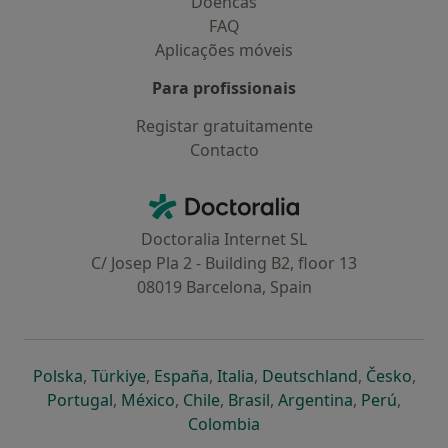
Doencas
FAQ
Aplicações móveis
Para profissionais
Registar gratuitamente
Contacto
Contacto
Doctoralia - Homepage
Doctoralia Internet SL
C/ Josep Pla 2 - Building B2, floor 13
08019 Barcelona, Spain
abre num novo separador
abre num novo separador
abre num novo separador
abre num novo separado
abre num n
abre
Polska
,
Türkiye
,
España
,
Italia
,
Deutschland
,
Česko
,
abre num novo separador
abre num novo separador
abre num novo separador
abre num novo separa
abre num no
abre n
Portugal
,
México
,
Chile
,
Brasil
,
Argentina
,
Perú
,
abre num novo separad
Colombia