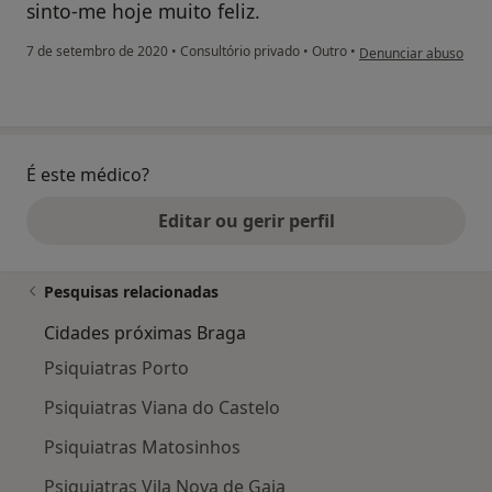
sinto-me hoje muito feliz.
na opinião do utiliza
7 de setembro de 2020
•
Consultório privado
•
Outro
•
Denunciar abuso
É este médico?
Editar ou gerir perfil
Pesquisas relacionadas
Cidades próximas Braga
Psiquiatras Porto
Psiquiatras Viana do Castelo
Psiquiatras Matosinhos
Psiquiatras Vila Nova de Gaia