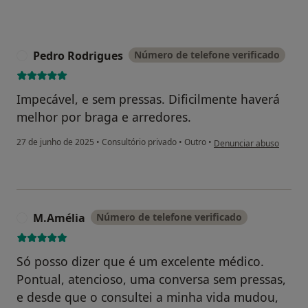
Pedro Rodrigues
Número de telefone verificado
P
Impecável, e sem pressas. Dificilmente haverá
melhor por braga e arredores.
na opinião do utilizador
27 de junho de 2025
•
Consultório privado
•
Outro
•
Denunciar abuso
M.Amélia
Número de telefone verificado
M
Só posso dizer que é um excelente médico.
Pontual, atencioso, uma conversa sem pressas,
e desde que o consultei a minha vida mudou,