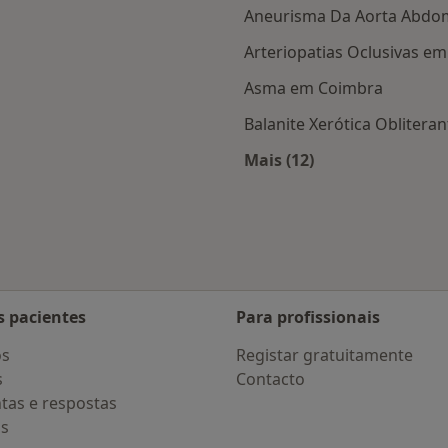
Aneurisma Da Aorta Abdo
Arteriopatias Oclusivas e
Asma em Coimbra
Balanite Xerótica Obliter
Mais (12)
Mais na categoria: D
s pacientes
Para profissionais
os
Registar gratuitamente
s
Contacto
tas e respostas
os