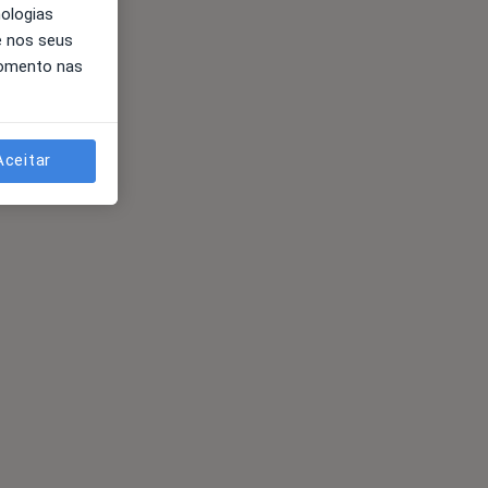
nologias
e nos seus
momento nas
Aceitar