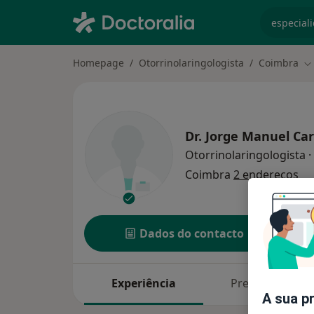
especiali
Homepage
Otorrinolaringologista
Coimbra
Mu
Dr.
Jorge Manuel Car
Otorrinolaringologista
·
Coimbra
2 endereços
Dados do contacto
Experiência
Preços
A sua p