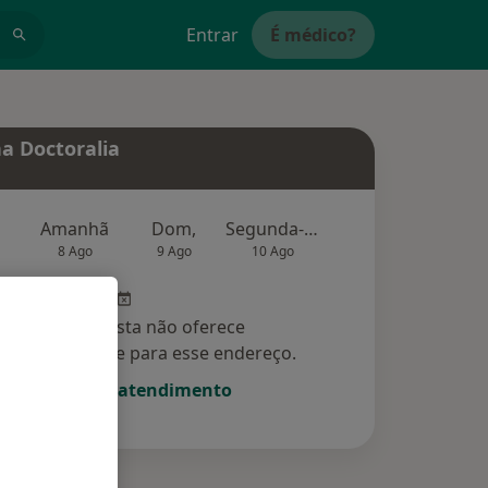
Entrar
É médico?
a Doctoralia
Amanhã
Dom,
Segunda-feira
Ter,
Qu
8 Ago
9 Ago
10 Ago
11 Ago
12 Ag
Esse especialista não oferece
amento online para esse endereço.
Solicite um atendimento