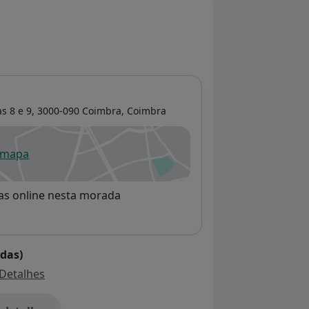
s 8 e 9, 3000-090 Coimbra,
Coimbra
 mapa
re num novo separador
rvas online nesta morada
das)
Detalhes