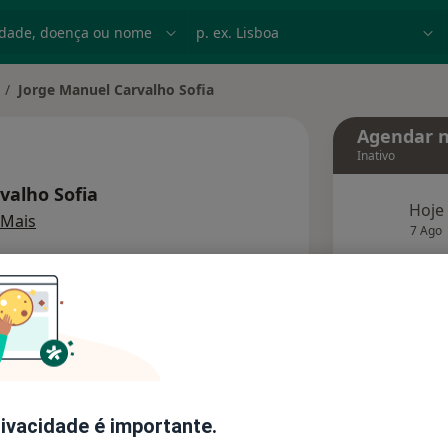
dade, doença ou nome
p. ex. Lisboa
Jorge Manuel Carvalho Sofia
dar de cidade
Agendar n
Inativo
valho Sofia
Hoje
sobre as especializações
Mais
7 Ago
agend
Solicite um atendimento
Consultórios
Opiniões
rivacidade é importante.