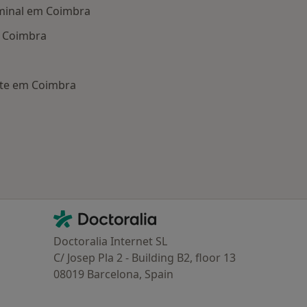
minal em Coimbra
m Coimbra
ante em Coimbra
oenças mais tratadas
Contacto
Doctoralia - Homepage
Doctoralia Internet SL
C/ Josep Pla 2 - Building B2, floor 13
08019 Barcelona, Spain