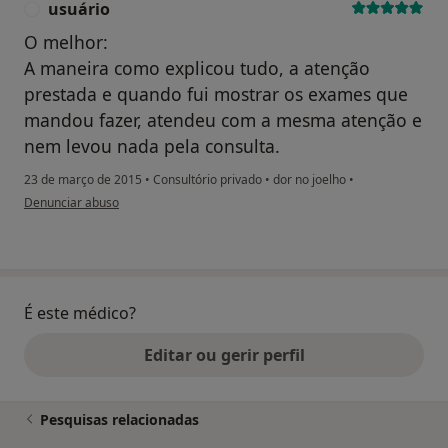
usuário
U
O melhor:
A maneira como explicou tudo, a atenção
prestada e quando fui mostrar os exames que
mandou fazer, atendeu com a mesma atenção e
nem levou nada pela consulta.
23 de março de 2015
•
Consultório privado
•
dor no joelho
•
na opinião do utilizador usuário
Denunciar abuso
É este médico?
Editar ou gerir perfil
Pesquisas relacionadas