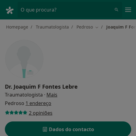
Men
O que procura?
Homepage
Traumatologista
Pedroso
Joaquim F Fon
Mudar de cidade
Dr.
Joaquim F Fontes Lebre
sobre as especializações
Traumatologista
·
Mais
Pedroso
1 endereço
2 opiniões
Dados do contacto