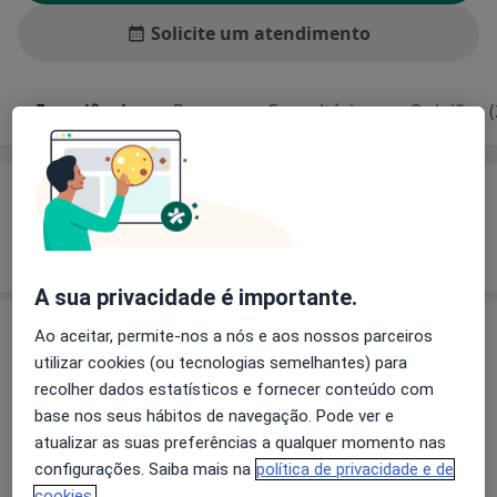
Solicite um atendimento
Experiência
Preços
Consultórios
Opiniões (
Experiência
Mostrar mais detalhes
sobre a experiência
A sua privacidade é importante.
Ao aceitar, permite-nos a nós e aos nossos parceiros
Preços
utilizar cookies (ou tecnologias semelhantes) para
Sem informação sobre serviços e preços
recolher dados estatísticos e fornecer conteúdo com
Este especialista ainda não adicionou nenhuma
base nos seus hábitos de navegação. Pode ver e
informação sobre serviços
atualizar as suas preferências a qualquer momento nas
configurações. Saiba mais na
política de privacidade e de
cookies.