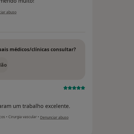
omendo muito!
ião do utilizador Liliana vidal
iar abuso
uais médicos/clínicas consultar?
Não
zaram um trabalho excelente.
na opinião do utilizador Conta eliminada
icos
•
Cirurgia vascular
•
Denunciar abuso