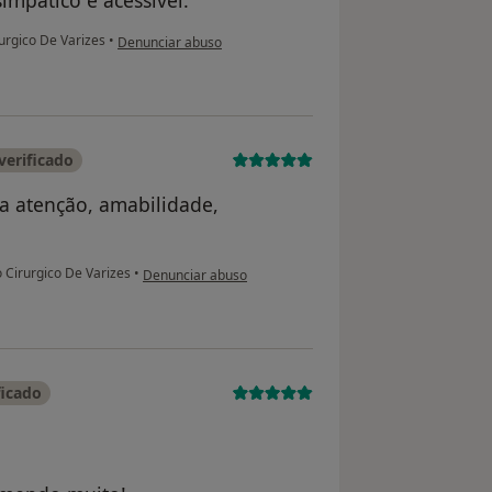
simpático e acessível.
na opinião do utilizador Ana Pereira
urgico De Varizes
•
Denunciar abuso
verificado
a atenção, amabilidade,
na opinião do utilizador Angélica Patrão
Cirurgico De Varizes
•
Denunciar abuso
ficado