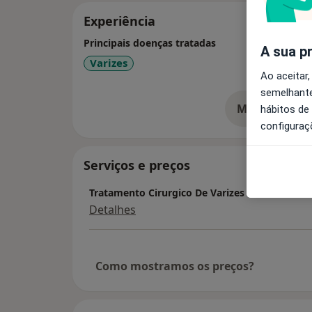
Experiência
Principais doenças tratadas
A sua p
Varizes
Ao aceitar,
semelhante
Mostrar mais
hábitos de
so
configuraç
Serviços e preços
Tratamento Cirurgico De Varizes
Detalhes
Como mostramos os preços?