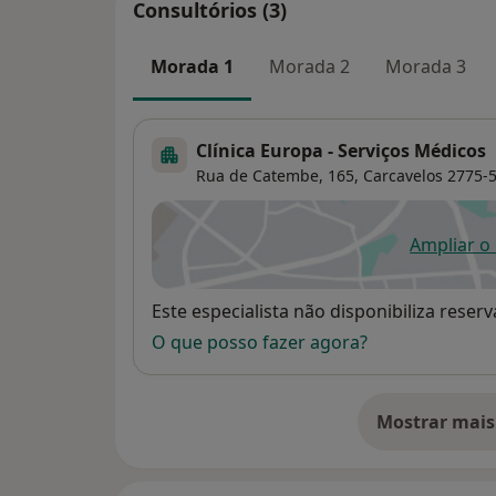
Consultórios (3)
Morada 1
Morada 2
Morada 3
Clínica Europa - Serviços Médicos
Rua de Catembe, 165,
Carcavelos
2775-
Ampliar o
ab
Disponibilidade
Este especialista não disponibiliza rese
O que posso fazer agora?
Mostrar mais
so