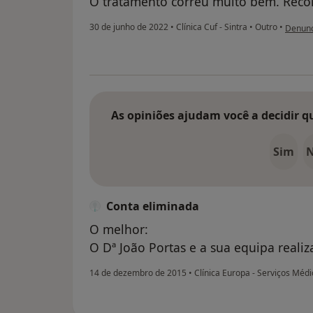
O tratamento correu muito bem. Rec
na opin
30 de junho de 2022
•
Clínica Cuf - Sintra
•
Outro
•
Denunc
As opiniões ajudam você a decidir q
Sim
Conta eliminada
O melhor:
O Dª João Portas e a sua equipa reali
14 de dezembro de 2015
•
Clínica Europa - Serviços Méd