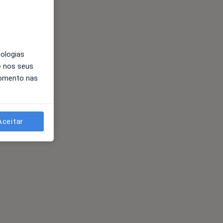
nologias
e nos seus
momento nas
Aceitar