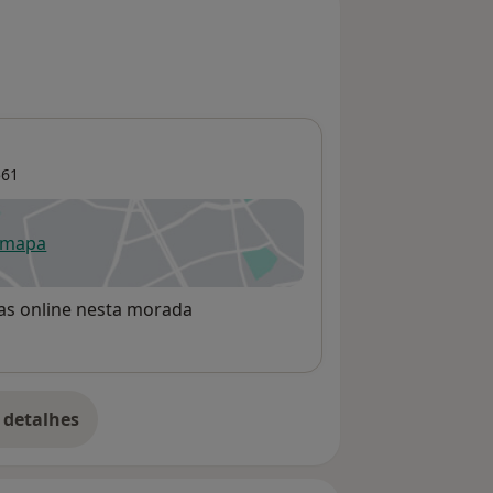
561
 mapa
re num novo separador
rvas online nesta morada
 detalhes
bre o endereço