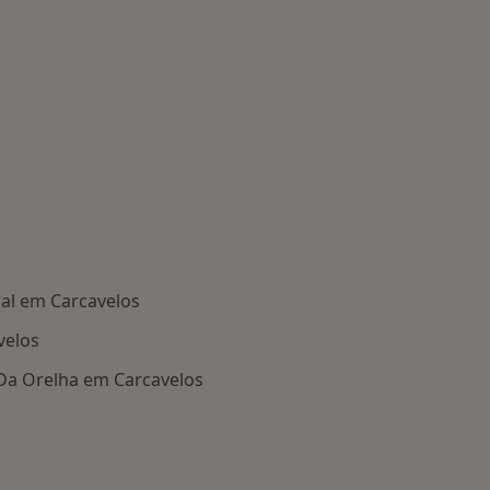
al em Carcavelos
velos
Da Orelha em Carcavelos
oenças mais tratadas