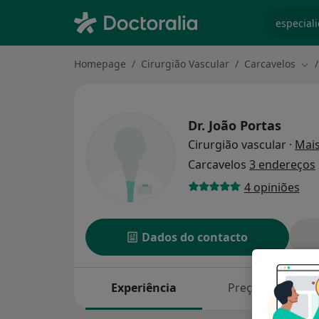
especiali
Homepage
Cirurgião Vascular
Carcavelos
Mud
Dr.
João Portas
Cirurgião vascular
·
Mai
Carcavelos
3 endereços
4 opiniões
Dados do contacto
Experiência
Preços