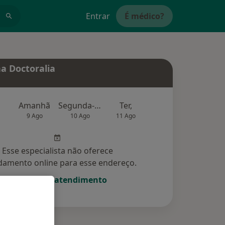
Entrar
É médico?
a Doctoralia
Amanhã
Segunda-feira
Ter,
Qua
Qui,
9 Ago
10 Ago
11 Ago
12 Ago
13 Ag
Esse especialista não oferece
amento online para esse endereço.
Solicite um atendimento