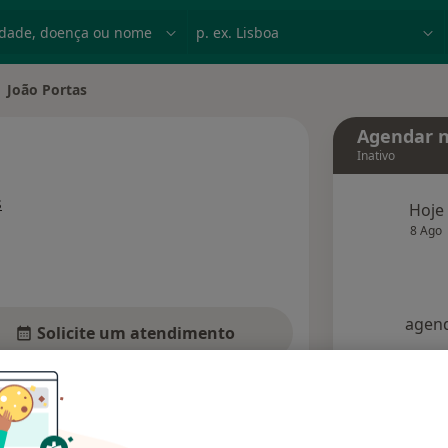
dade, doença ou nome
p. ex. Lisboa
João Portas
ar de cidade
Agendar n
Inativo
sobre as especializações
s
Hoje
8 Ago
agend
Solicite um atendimento
Consultórios
Opiniões (4)