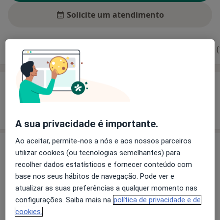
Solicite um atendimento
Experiência
Preços
Consultórios
Opiniões (
Experiência
Mostrar mais detalhes
sobre a experiência
A sua privacidade é importante.
Ao aceitar, permite-nos a nós e aos nossos parceiros
Preços
utilizar cookies (ou tecnologias semelhantes) para
recolher dados estatísticos e fornecer conteúdo com
Sem informação sobre serviços e preços
base nos seus hábitos de navegação. Pode ver e
Este especialista ainda não adicionou nenhuma
atualizar as suas preferências a qualquer momento nas
informação sobre serviços
configurações. Saiba mais na
política de privacidade e de
cookies.