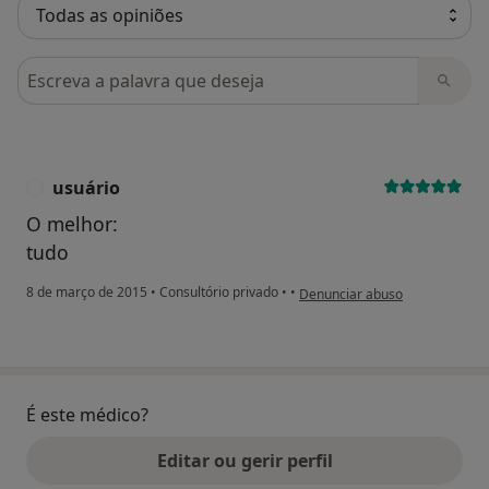
Pesquisar em opiniões
usuário
U
O melhor:
tudo
na opinião do utilizador usuário
8 de março de 2015
•
Consultório privado
•
•
Denunciar abuso
É este médico?
Editar ou gerir perfil