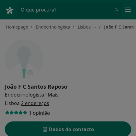
Men
O que procura?
Homepage
Endocrinologista
Lisboa
João F C Santo
Mudar de cidade
João F C Santos Raposo
sobre as especializações
Endocrinologista
·
Mais
Lisboa
2 endereços
1 opinião
Dados do contacto