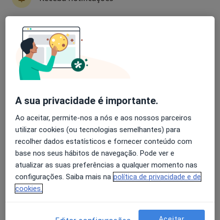
8 opiniões
R Serpa Pinto 134,1º-C, Tomar
•
Mapa
Dulce Raimundo
Avaliação dos usuários: 4,6 na Play Store e 4,2 na
Esse especialista não oferece agendamento online para esse endereço.
Apple
Solicite um atendimento
A sua privacidade é importante.
Ao aceitar, permite-nos a nós e aos nossos parceiros
utilizar cookies (ou tecnologias semelhantes) para
recolher dados estatísticos e fornecer conteúdo com
base nos seus hábitos de navegação. Pode ver e
atualizar as suas preferências a qualquer momento nas
José Alberto Fonseca Moutinho
configurações. Saiba mais na
política de privacidade e de
cookies.
Ginecologista
6 opiniões
Aceitar