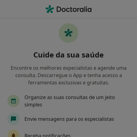
Men
Ginecologista • Tomar, Santarém
Filters
Mapa
Ginecologistas em Tomar
Cuide da sua saúde
Como classificamos os resultados
Encontre os melhores especialistas e agende uma
consulta. Descarregue o App e tenha acesso a
ferramentas exclusivas e gratuitas.
Organize as suas consultas de um jeito
simples
Envie mensagens para os especialistas
Dra. Dulce Raimundo
Ginecologista
Receba notificações