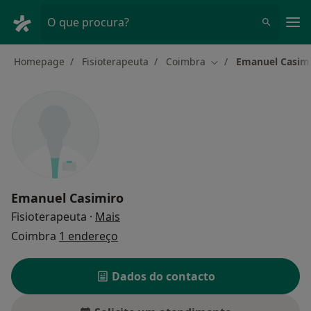
Men
O que procura?
Homepage
Fisioterapeuta
Coimbra
Emanuel Casim
Mudar de cidade
Emanuel Casimiro
sobre as especializações
Fisioterapeuta
·
Mais
Coimbra
1 endereço
Dados do contacto