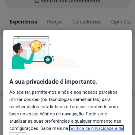
Solicite um atendimento
Experiência
Preços
Consultórios
Opiniões
Experiência
Principais doenças tratadas
a11y_sr
Debilidade Muscular
Doenças Musculares
+3
Mostrar mais detalhes
A sua privacidade é importante.
sobre a experiência
Ao aceitar, permite-nos a nós e aos nossos parceiros
utilizar cookies (ou tecnologias semelhantes) para
Serviços e preços
recolher dados estatísticos e fornecer conteúdo com
base nos seus hábitos de navegação. Pode ver e
Primeira consulta Fisioterapia
atualizar as suas preferências a qualquer momento nas
Detalhes
configurações. Saiba mais na
política de privacidade e de