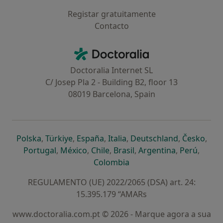
Registar gratuitamente
Contacto
Contacto
Doctoralia - Homepage
Doctoralia Internet SL
C/ Josep Pla 2 - Building B2, floor 13
08019 Barcelona, Spain
abre num novo separador
abre num novo separador
abre num novo separador
abre num novo separado
abre num n
abre
Polska
,
Türkiye
,
España
,
Italia
,
Deutschland
,
Česko
,
abre num novo separador
abre num novo separador
abre num novo separador
abre num novo separa
abre num no
abre n
Portugal
,
México
,
Chile
,
Brasil
,
Argentina
,
Perú
,
abre num novo separad
Colombia
REGULAMENTO (UE) 2022/2065 (DSA) art. 24:
15.395.179 “AMARs
www.doctoralia.com.pt © 2026 - Marque agora a sua