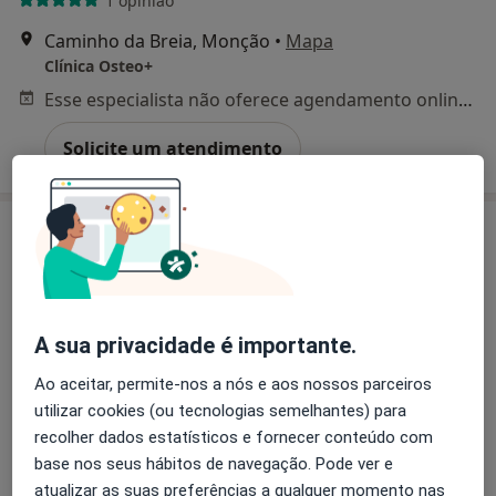
1 opinião
Caminho da Breia, Monção
•
Mapa
Clínica Osteo+
Esse especialista não oferece agendamento online para esse endereço.
Solicite um atendimento
A sua privacidade é importante.
Ao aceitar, permite-nos a nós e aos nossos parceiros
Dra. Marlene Tavares Gonçalves
utilizar cookies (ou tecnologias semelhantes) para
Osteopata
recolher dados estatísticos e fornecer conteúdo com
base nos seus hábitos de navegação. Pode ver e
Urbanização da Boavista, Largo Gil Vicente, 88, Monção
•
Mapa
atualizar as suas preferências a qualquer momento nas
Medipé Clínica de Podologia e outras especialidades