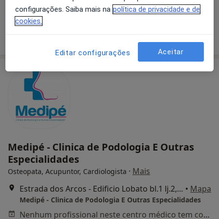
configurações. Saiba mais na
política de privacidade e de
Esse especialista não oferece agendamento online para esse endereço.
cookies.
Solicite um atendimento
Aceitar
Editar configurações
Medipé - Clinica de Podologia E Outras
Especialidades
·
Mais
Osteopata, Acupuntor, Cardiologista
Estrada dos Arcos - Edificio Lobato bl.1 lj.2, Monção
•
Mapa
Medipé - Clinica de Podologia E Outras Especialidades
Nenhum profissional neste centro médico tem consultas disponíveis